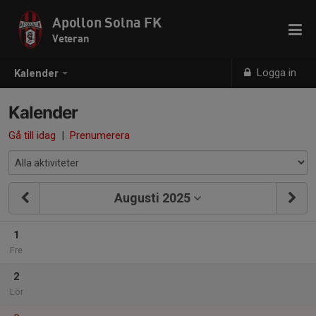
Apollon Solna FK
Veteran
Logga in
Kalender
Kalender
Gå till idag
|
Prenumerera
Augusti 2025
1
Fre
2
Lör