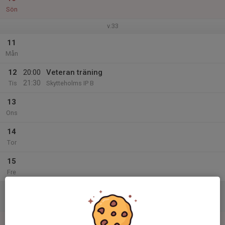
Sön
v.33
11
Mån
12
20:00
Veteran träning
21:30
Tis
Skytteholms IP B
13
Ons
14
Tor
15
Fre
16
Lör
17
16:30
Match mot Kofkella Kultur o IF