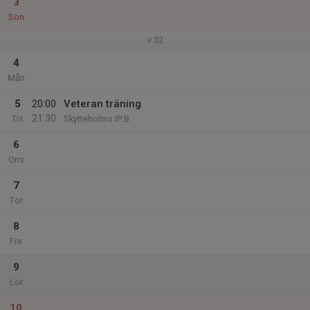
3
Sön
v.32
4
Mån
5
20:00
Veteran träning
21:30
Tis
Skytteholms IP B
6
Ons
7
Tor
8
Fre
9
Lör
10