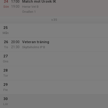
24
17:00
Match mot Ursvik IK
19:00
Sön
Herrar Vet B
Örvallen 1
v.35
25
Mån
26
20:00
Veteran träning
21:30
Tis
Skytteholms IP B
27
Ons
28
Tor
29
Fre
30
Lör