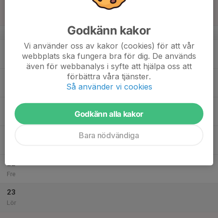
18:30
Sön
Herrar Vet B
Råsunda IP 1
Godkänn kakor
v.34
Vi använder oss av kakor (cookies) för att vår
18
webbplats ska fungera bra för dig. De används
Mån
även för webbanalys i syfte att hjälpa oss att
förbättra våra tjänster.
19
20:00
Veteran träning
Så använder vi cookies
21:30
Tis
Skytteholms IP B
20
Godkänn alla kakor
Ons
Bara nödvändiga
21
Tor
22
Fre
23
Lör