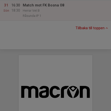
31
16:30
Match mot FK Bosna 08
18:30
Sön
Herrar Vet B
Råsunda IP 1
Tillbaka till toppen