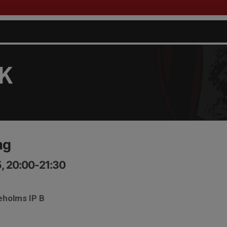
FK
ng
, 20:00-21:30
eholms IP B