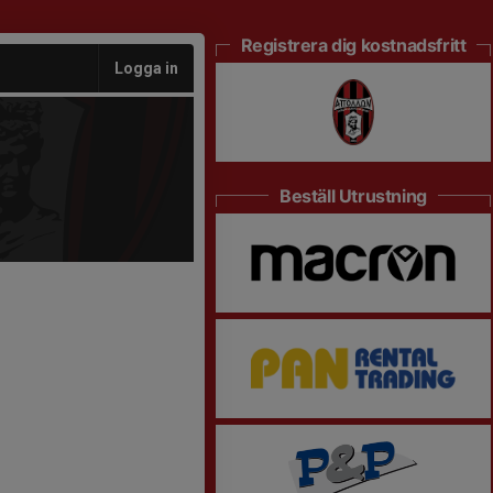
Registrera dig kostnadsfritt
Logga in
Beställ Utrustning