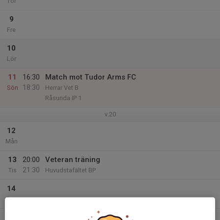
Tor
9
Fre
10
Lör
11
16:30
Match mot Tudor Arms FC
18:30
Sön
Herrar Vet B
Råsunda IP 1
v.20
12
Mån
13
20:00
Veteran träning
21:30
Tis
Huvudstafältet BP
14
Ons
15
20:00
Veteran träning