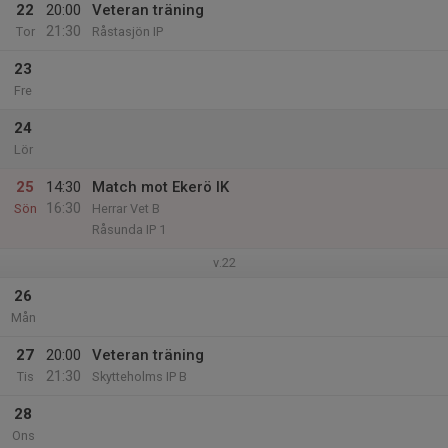
22
20:00
Veteran träning
21:30
Tor
Råstasjön IP
23
Fre
24
Lör
25
14:30
Match mot Ekerö IK
16:30
Sön
Herrar Vet B
Råsunda IP 1
v.22
26
Mån
27
20:00
Veteran träning
21:30
Tis
Skytteholms IP B
28
Ons