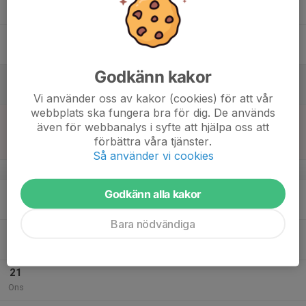
21:30
Tor
Råstasjön IP
16
Fre
Godkänn kakor
17
Lör
Vi använder oss av kakor (cookies) för att vår
webbplats ska fungera bra för dig. De används
18
18:00
Match mot FK Bromma
även för webbanalys i syfte att hjälpa oss att
20:00
Sön
Herrar Vet B
förbättra våra tjänster.
Ängby Södra BP 1
Så använder vi cookies
v.21
19
Godkänn alla kakor
Mån
Bara nödvändiga
20
20:00
Veteran träning
21:30
Tis
Skytteholms IP B
21
Ons