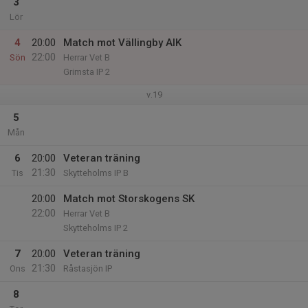
3
Lör
4
20:00
Match mot Vällingby AIK
22:00
Sön
Herrar Vet B
Grimsta IP 2
v.19
5
Mån
6
20:00
Veteran träning
21:30
Tis
Skytteholms IP B
20:00
Match mot Storskogens SK
22:00
Herrar Vet B
Skytteholms IP 2
7
20:00
Veteran träning
21:30
Ons
Råstasjön IP
8