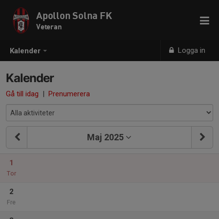
Apollon Solna FK
Veteran
Logga in
Kalender
Kalender
Gå till idag
|
Prenumerera
Maj 2025
1
Tor
2
Fre