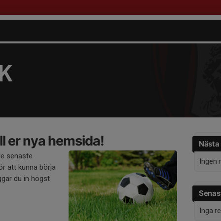
FK
l er nya hemsida!
Nästa
de senaste
Ingen 
r att kunna börja
gar du in högst
Senast
Inga r