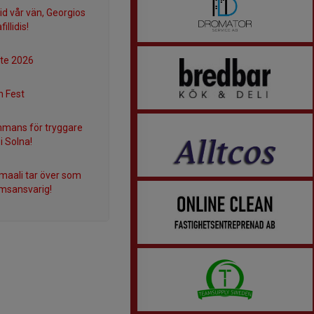
frid vår vän, Georgios
illidis!
te 2026
n Fest
mmans för tryggare
 i Solna!
Smaali tar över som
msansvarig!