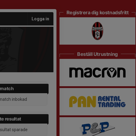
Registrera dig kostnadsfritt
Logga in
Beställ Utrustning
 match
match inbokad
e resultat
esultat sparade