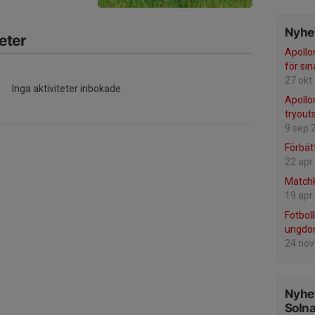
Nyhet
eter
Apollon
för sin
27 okt
Inga aktiviteter inbokade
Apollon
tryouts
9 sep 
Förbät
22 apr
Matchk
19 apr
Fotbol
ungdo
24 nov
Nyhet
Soln