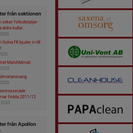
er från sektionen
 söker fotbollstjejer
a äldre kullar.
 2025
 Solna FK bjuder in till
!
2025
trat Matchklimat
 2025
limatansvarig
 2025
lsintresserade
mar födda 2011/12
 2023
er från Apollon
a