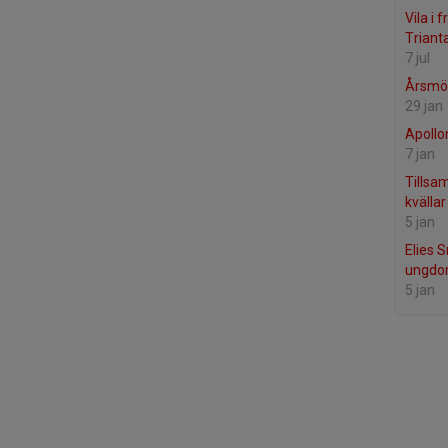
Vila i 
Triantaf
7 jul
Årsmö
29 jan
Apollo
7 jan
Tillsa
kvällar
5 jan
Elies 
ungdo
5 jan