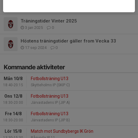
Utökade träningstider under mars månad
2 mar 2025
0
Träningstider Vinter 2025
3 jan 2025
0
Höstens träningstider gäller from Vecka 33
17 sep 2024
0
Kommande aktiviteter
Mån 10/8
Fotbollsträning U13
18:40-20:15
Skytteholms IP (SKIP C)
Ons 12/8
Fotbollsträning U13
18:30-20:00
Järvastadens IP (JIP A)
Fre 14/8
Fotbollsträning U13
18:30-20:00
Järvastadens IP (JIP B)
Lör 15/8
Match mot Sundbybergs IK Grön
13:30-15:30
Råsunda IP 11