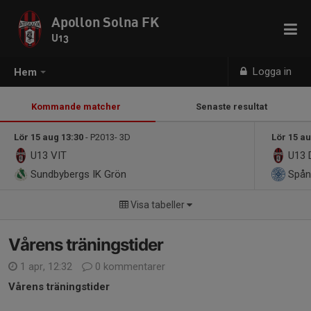
Apollon Solna FK
U13
Logga in
Hem
Kommande matcher
Senaste resultat
Lör 15 aug 13:30
- P2013- 3D
Lör 15 au
U13
VIT
U13
Sundbybergs IK Grön
Spån
Visa tabeller
Vårens träningstider
1 apr, 12:32
0 kommentarer
Vårens träningstider