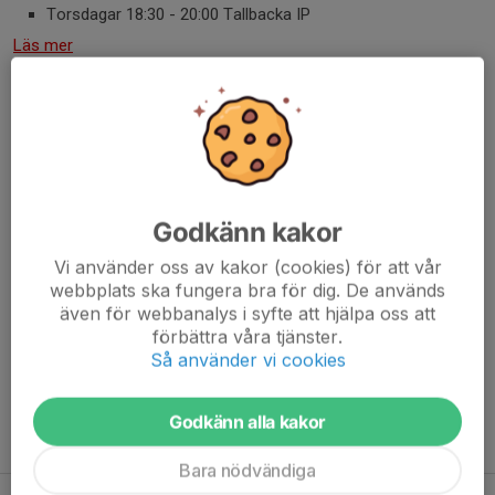
Torsdagar 18:30 - 20:00 Tallbacka IP
Läs mer
Vårens och sommarens träningstider
6 apr 2025
0 kommentarer
Följande träningstider gäller from Vecka 15:
Godkänn kakor
Tisdagar 18:30 - 20:00 Skytteholms IP (Plan B)
Vi använder oss av kakor (cookies) för att vår
Onsdagar 18:30 - 20:00 Råstasjön 7A
webbplats ska fungera bra för dig. De används
Torsdagar 18:30 - 20:00 Tallbacka IP
även för webbanalys i syfte att hjälpa oss att
förbättra våra tjänster.
OBS! Onsdagens träningstid ändrad till 18:30 - 20:00!
Så använder vi cookies
Läs mer
Godkänn alla kakor
Fler nyheter
Bara nödvändiga