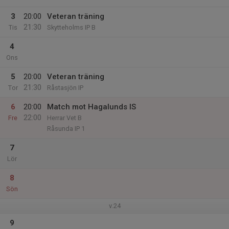
3
20:00
Veteran träning
21:30
Tis
Skytteholms IP B
4
Ons
5
20:00
Veteran träning
21:30
Tor
Råstasjön IP
6
20:00
Match mot Hagalunds IS
22:00
Fre
Herrar Vet B
Råsunda IP 1
7
Lör
8
Sön
v.24
9