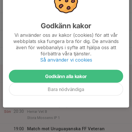
16
Mån
17
20:00
Veteran träning
Godkänn kakor
21:30
Tis
Skytteholms IP B
Vi använder oss av kakor (cookies) för att vår
18
webbplats ska fungera bra för dig. De används
Ons
även för webbanalys i syfte att hjälpa oss att
19
förbättra våra tjänster.
Så använder vi cookies
Tor
20
Godkänn alla kakor
Fre
21
Bara nödvändiga
Lör
22
19:00
Match mot Uruguayanska FF Veteran
20:30
Sön
Herrar Vet B
Stora Mossens IP 1
19:00
Match mot Uruguayanska FF Veteran