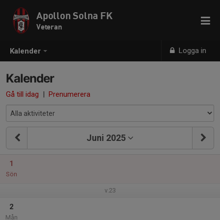
Apollon Solna FK
Veteran
Logga in
Kalender
Kalender
Gå till idag
|
Prenumerera
Juni 2025
1
Sön
v.23
2
Mån