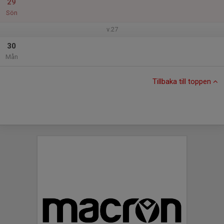
29
Sön
v.27
30
Mån
Tillbaka till toppen