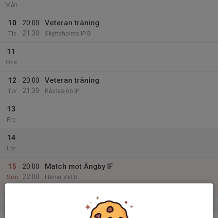
Mån
10
20:00
Veteran träning
21:30
Tis
Skytteholms IP B
11
Ons
12
20:00
Veteran träning
21:30
Tor
Råstasjön IP
13
Fre
14
Lör
15
20:00
Match mot Ängby IF
22:00
Sön
Herrar Vet B
Ängby IP 1
v.25