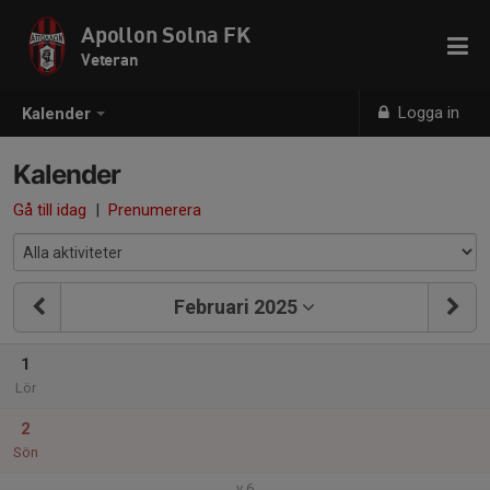
Apollon Solna FK
Veteran
Logga in
Kalender
Kalender
Gå till idag
|
Prenumerera
Februari 2025
1
Lör
2
Sön
v.6