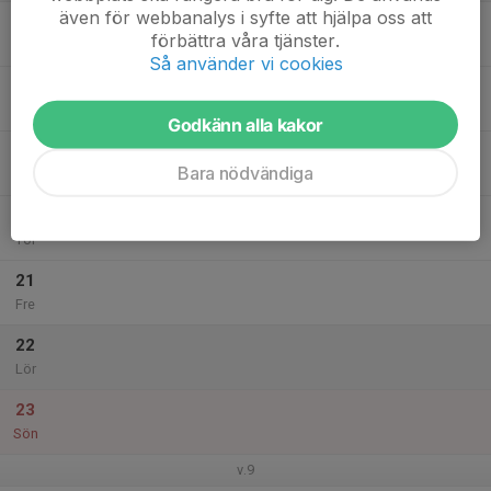
även för webbanalys i syfte att hjälpa oss att
17
förbättra våra tjänster.
Mån
Så använder vi cookies
18
Tis
Godkänn alla kakor
19
20:00
Veteran träning
Bara nödvändiga
21:00
Ons
Råsundaskolan
20
Tor
21
Fre
22
Lör
23
Sön
v.9