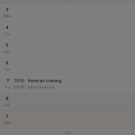
3
Mån
4
Tis
5
Ons
6
Tor
7
19:00
Veteran träning
20:00
Fre
Råsundaskolan
8
Lör
9
Sön
v.7