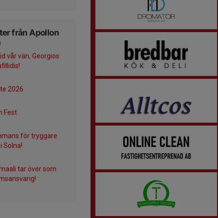
er från Apollon
a
frid vår vän, Georgios
illidis!
te 2026
n Fest
mmans för tryggare
 i Solna!
Smaali tar över som
msansvarig!