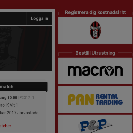
Registrera dig kostnadsfritt
Logga in
Beställ Utrustning
 match
 aug 10:00
| P2017- 1
rö IK Vit 1
kar 2017 Järvastaden
Röd
atcher