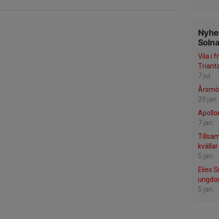
Nyhet
Soln
Vila i 
Triantaf
7 jul
Årsmö
29 jan
Apollo
7 jan
Tillsa
kvällar
5 jan
Elies 
ungdo
5 jan