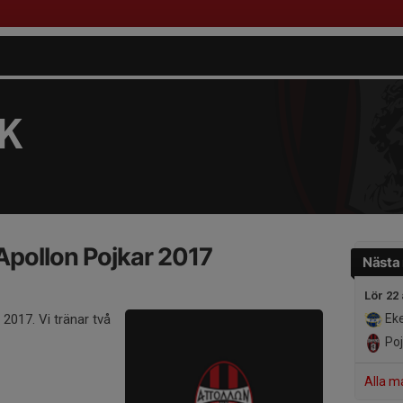
FK
 Apollon Pojkar 2017
Nästa
Lör 22
 2017. Vi tränar två
Eke
Poj
Alla m