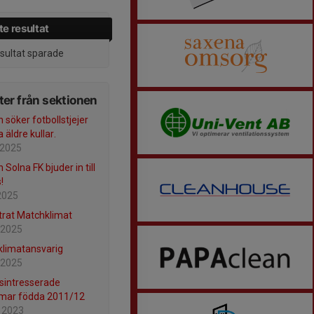
e resultat
esultat sparade
er från sektionen
 söker fotbollstjejer
a äldre kullar.
 2025
 Solna FK bjuder in till
!
2025
trat Matchklimat
 2025
limatansvarig
 2025
lsintresserade
mar födda 2011/12
 2023