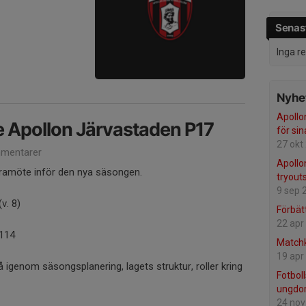
Senast
Inga r
Nyhet
Apollon
 Apollon Järvastaden P17
för sin
27 okt
mentarer
Apollon
ldramöte inför den nya säsongen.
tryouts
9 sep 
v. 8)
Förbät
22 apr
 114
Matchk
19 apr
 igenom säsongsplanering, lagets struktur, roller kring
Fotbol
ungdo
24 nov