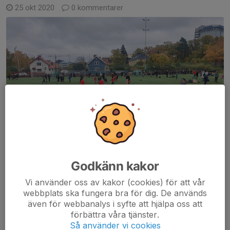
25 okt 2020
0 kommentarer
Godkänn kakor
Vi använder oss av kakor (cookies) för att vår
P13
webbplats ska fungera bra för dig. De används
även för webbanalys i syfte att hjälpa oss att
Apollon Solna FK P13 ställde upp med två st lag och gjorde det
förbättra våra tjänster.
på bästa tänkbara sätt, fint spel och bra attityd turneringen
Så använder vi cookies
igenom, väl kämpat boys 🔴⚫