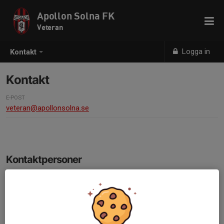
Apollon Solna FK
Veteran
Logga in
Kontakt
Kontakt
E-POST
veteran@apollonsolna.se
Kontaktpersoner
Nackis Papadopoulos
070-860 81 07
E-post visas bara för inloggade
Georgios Tselekidis