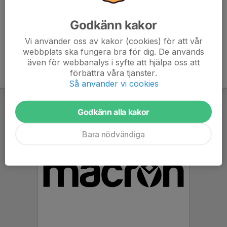
Tränaren
070-818 57 65
Godkänn kakor
E-post visas bara för inloggade
Vi använder oss av kakor (cookies) för att vår
webbplats ska fungera bra för dig. De används
även för webbanalys i syfte att hjälpa oss att
förbättra våra tjänster.
Så använder vi cookies
Godkänn alla kakor
Bara nödvändiga