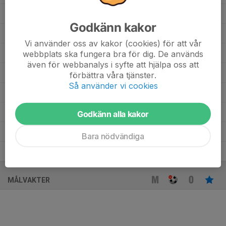
Heval Remazan
3
0
0
0
0
Godkänn kakor
Grigorios Kokkoris
5
0
0
0
0
Vi använder oss av kakor (cookies) för att vår
Georgios Prokos
webbplats ska fungera bra för dig. De används
3
0
0
0
0
även för webbanalys i syfte att hjälpa oss att
Diego Silva
7
0
0
0
0
förbättra våra tjänster.
Så använder vi cookies
Antonios Mizoukiaris
1
0
0
0
0
ALI JABER
4
0
0
0
0
Godkänn alla kakor
Alexandros Oustampasidis
4
0
0
0
0
Bara nödvändiga
Alexander Dimos
5
0
0
0
0
MÅLVAKTER