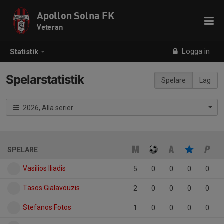
Apollon Solna FK
Veteran
Logga in
Statistik
Spelarstatistik
Spelare
Lag
2026, Alla serier
SPELARE
Vasilios Iliadis
5
0
0
0
0
Tasos Gialavouzis
2
0
0
0
0
Stefanos Fotos
1
0
0
0
0