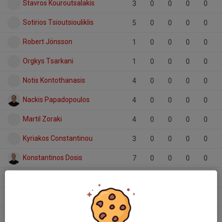
Stavros Kouroutsalakis
3
0
0
0
0
Sotirios Tsioutsiouliklis
5
0
0
0
0
Robert Jönsson
1
0
0
0
0
Orgkys Tsarkani
1
0
0
0
0
Notis Kontothanasis
4
0
0
0
0
Nackis Papadopoulos
4
0
0
0
0
Martil Zoraki
4
0
0
0
0
Kyriakos Constantinou
3
0
0
0
0
Konstantinos Dosis
7
0
0
0
0
Kiriakos Michailidis
1
0
0
0
0
Kiriakos Kiriakidis
5
0
0
0
0
Jovan Ziu
4
0
0
0
0