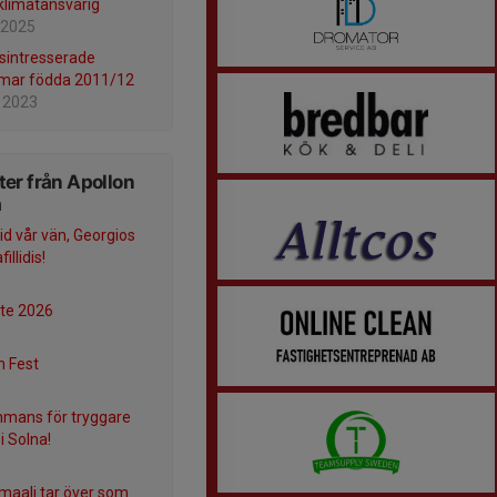
limatansvarig
 2025
lsintresserade
mar födda 2011/12
 2023
er från Apollon
a
frid vår vän, Georgios
illidis!
te 2026
n Fest
mmans för tryggare
 i Solna!
Smaali tar över som