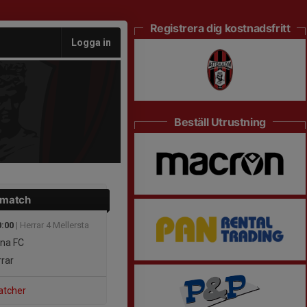
Registrera dig kostnadsfritt
Logga in
Beställ Utrustning
 match
0:00
| Herrar 4 Mellersta
na FC
rar
atcher