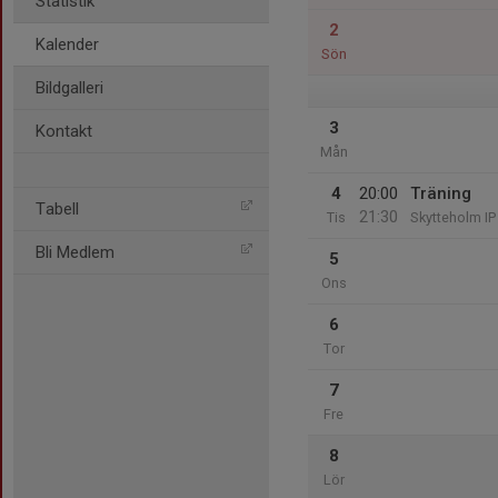
Statistik
2
Kalender
Sön
Bildgalleri
3
Kontakt
Mån
4
20:00
Träning
Tabell
21:30
Tis
Skytteholm IP
Bli Medlem
5
Ons
6
Tor
7
Fre
8
Lör