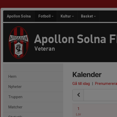
Apollon Solna
Fotboll
Kultur
Basket
Apollon Solna 
Veteran
Kalender
Hem
Gå till idag
|
Prenumerer
Nyheter
Truppen
Matcher
1
Lör