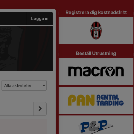
Registrera dig kostnadsfritt
Logga in
Beställ Utrustning