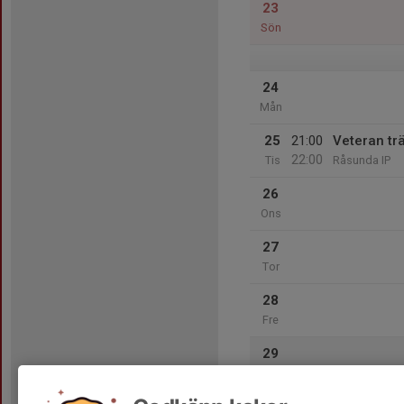
23
Sön
24
Mån
25
21:00
Veteran tr
22:00
Tis
Råsunda IP
26
Ons
27
Tor
28
Fre
29
Lör