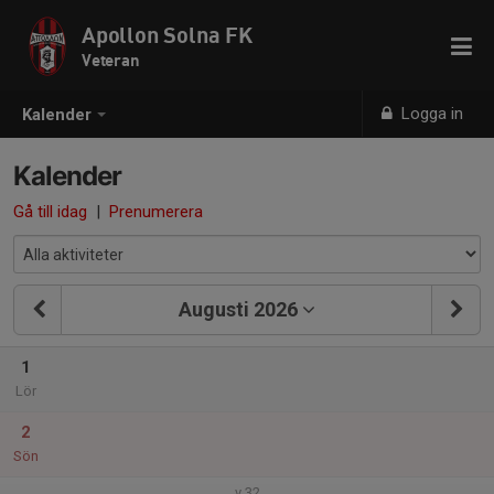
Apollon Solna FK
Veteran
Logga in
Kalender
Kalender
Gå till idag
|
Prenumerera
Augusti 2026
1
Lör
2
Sön
v.32