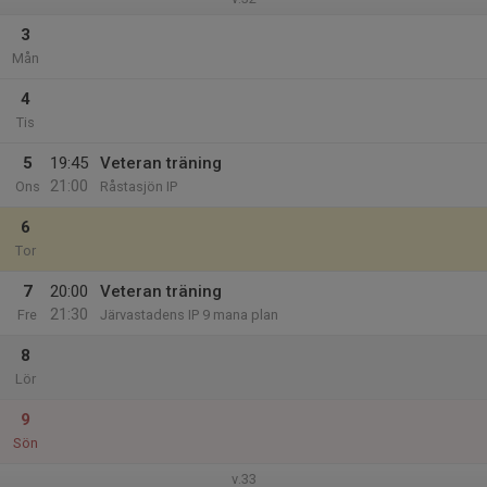
3
Mån
4
Tis
5
19:45
Veteran träning
21:00
Ons
Råstasjön IP
6
Tor
7
20:00
Veteran träning
21:30
Fre
Järvastadens IP 9 mana plan
8
Lör
9
Sön
v.33