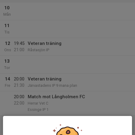
10
Mån
11
Tis
12
19:45
Veteran träning
21:00
Ons
Råstasjön IP
13
Tor
14
20:00
Veteran träning
21:30
Fre
Järvastadens IP 9 mana plan
20:00
Match mot Långholmen FC
22:00
Herrar Vet C
Essinge IP 1
15
Lör