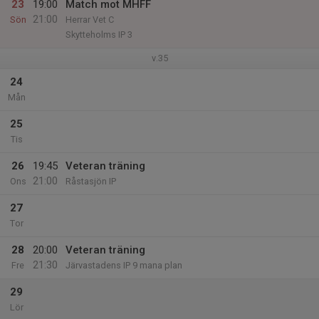
23
19:00
Match mot MHFF
21:00
Sön
Herrar Vet C
Skytteholms IP 3
v.35
24
Mån
25
Tis
26
19:45
Veteran träning
21:00
Ons
Råstasjön IP
27
Tor
28
20:00
Veteran träning
21:30
Fre
Järvastadens IP 9 mana plan
29
Lör