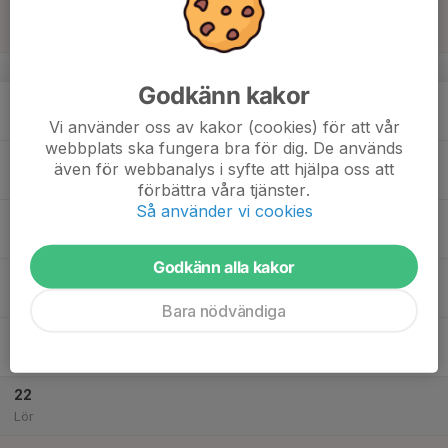
16
Sön
v.34
Godkänn kakor
17
Mån
Vi använder oss av kakor (cookies) för att vår
webbplats ska fungera bra för dig. De används
18
även för webbanalys i syfte att hjälpa oss att
Tis
förbättra våra tjänster.
Så använder vi cookies
19
19:45
Veteran träning
21:00
Ons
Råstasjön IP
Godkänn alla kakor
20
Tor
Bara nödvändiga
21
20:00
Veteran träning
21:30
Fre
Järvastadens IP 9 mana plan
22
Lör