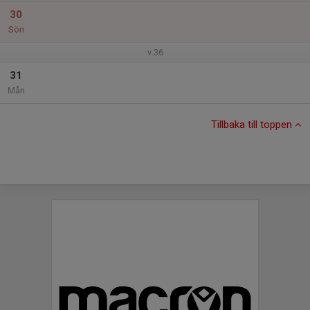
30
Sön
v.36
31
Mån
Tillbaka till toppen