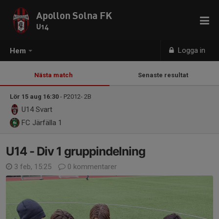
Apollon Solna FK
U14
Logga in
Hem
Nästa match
Senaste resultat
Lör 15 aug 16:30
- P2012- 2B
U14
Svart
FC Järfälla 1
U14 - Div 1 gruppindelning
3 feb, 15:25
0 kommentarer