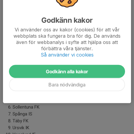
Godkänn kakor
Vi använder oss av kakor (cookies) för att vår
webbplats ska fungera bra för dig. De används
även för webbanalys i syfte att hjälpa oss att
förbättra våra tjänster.
Så använder vi cookies
Följande division 2 grupp kommer U14 Svart att spela 2026.
Godkänn alla kakor
Apollon Solna FK
Bele Barkaby FF
Bara nödvändiga
Bro IK
FC Järfälla
FK Bromma
Sollentuna FK
Spånga IS
Täby FK
Ursvik IK