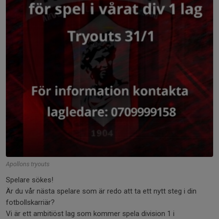
Apollons tryouts
Spelare sökes!
Är du vår nästa spelare som är redo att ta ett nytt steg i din
fotbollskarriär?
Vi är ett ambitiöst lag som kommer spela division 1 i