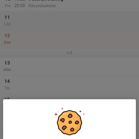
20:00
Fre
Råsundaskolan
11
Lör
12
Sön
v.3
13
Mån
14
Tis
15
Ons
16
Tor
17
19:00
Veteran träning