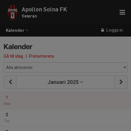
Apollon Solna FK
Veteran
Logga in
Kalender
Kalender
Gå till idag
|
Prenumerera
Januari 2025
1
Ons
2
Tor