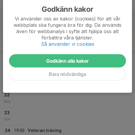
20:00
Fre
Råsundaskolan
Godkänn kakor
18
Vi använder oss av kakor (cookies) för att vår
Lör
webbplats ska fungera bra för dig. De används
även för webbanalys i syfte att hjälpa oss att
19
förbättra våra tjänster.
Sön
Så använder vi cookies
v.4
20
Godkänn alla kakor
Mån
Bara nödvändiga
21
Tis
22
Ons
23
Tor
24
19:00
Veteran träning