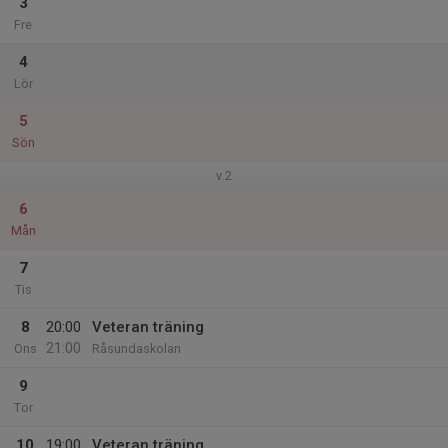
3
Fre
4
Lör
5
Sön
v.2
6
Mån
7
Tis
8
20:00
Veteran träning
21:00
Ons
Råsundaskolan
9
Tor
10
19:00
Veteran träning