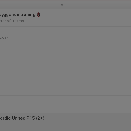
v.7
byggande träning
Microsoft Teams
kolan
ordic United P15 (2+)