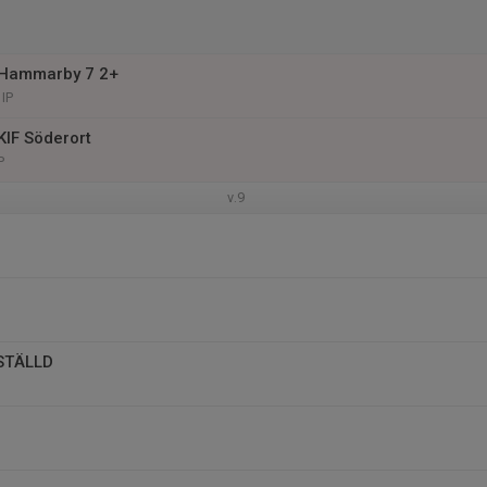
Hammarby 7 2+
IP
IF Söderort
P
v.9
NSTÄLLD