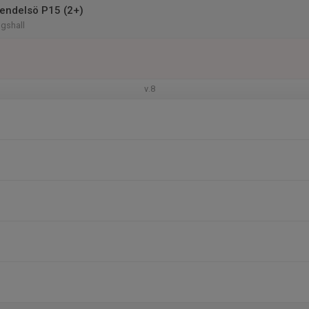
endelsö P15 (2+)
ngshall
v.8