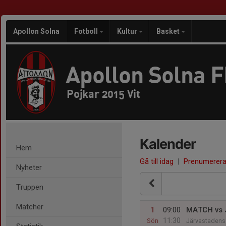
Apollon Solna
Fotboll
Kultur
Basket
Apollon Solna 
Pojkar 2015 Vit
Kalender
Hem
Gå till idag
|
Prenumerer
Nyheter
Truppen
Matcher
1
09:00
MATCH vs 
11:30
Sön
Järvastadens 