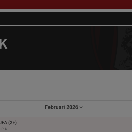
FK
a
Februari 2026
JFA (2+)
IP A