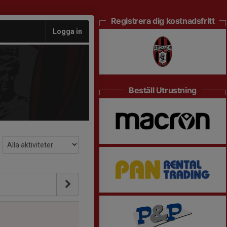
Registrera dig kostnadsfritt
Logga in
Beställ Utrustning