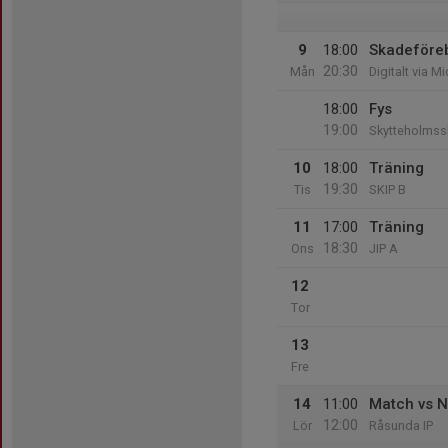
9
18:00
Skadeföre
20:30
Mån
Digitalt via 
18:00
Fys
19:00
Skytteholmss
10
18:00
Träning
19:30
Tis
SKIP B
11
17:00
Träning
18:30
Ons
JIP A
12
Tor
13
Fre
14
11:00
Match vs N
12:00
Lör
Råsunda IP