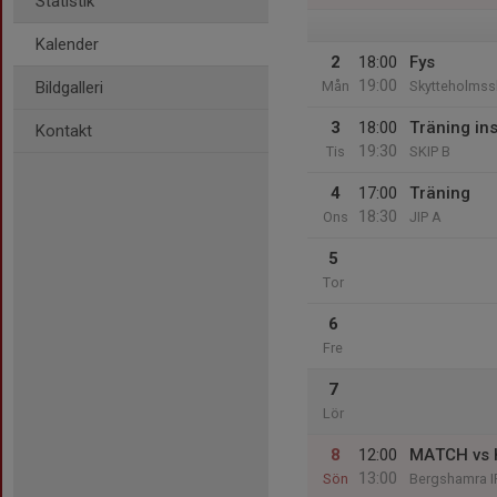
Statistik
Kalender
2
18:00
Fys
19:00
Bildgalleri
Mån
Skytteholmss
3
18:00
Träning ins
Kontakt
19:30
Tis
SKIP B
4
17:00
Träning
18:30
Ons
JIP A
5
Tor
6
Fre
7
Lör
8
12:00
MATCH vs 
13:00
Sön
Bergshamra I