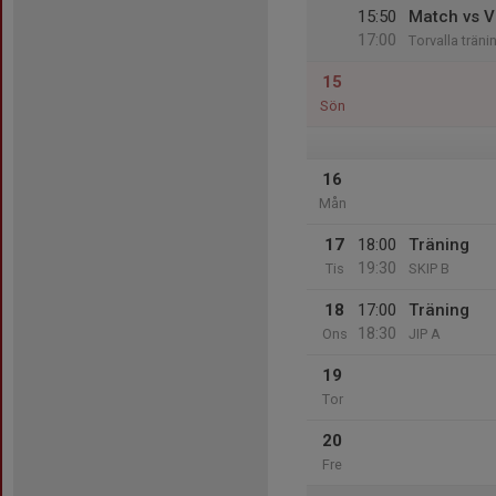
15:50
Match vs V
17:00
Torvalla träni
15
Sön
16
Mån
17
18:00
Träning
19:30
Tis
SKIP B
18
17:00
Träning
18:30
Ons
JIP A
19
Tor
20
Fre