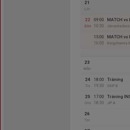
21
Lör
22
09:00
MATCH vs 
10:30
Sön
Järvastadens 
15:00
MATCH vs K
16:00
Bergshamra I
23
Mån
24
18:00
Träning
19:30
Tis
SKIP B
25
17:00
Träning I
18:30
Ons
JIP A
26
Tor