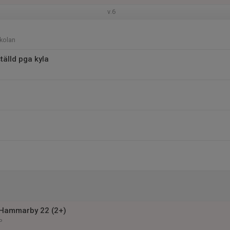
v.6
kolan
tälld pga kyla
Hammarby 22 (2+)
P