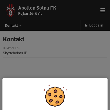
Apollon Solna FK
Pojkar 2015 Vit
Logga in
Kontakt
Kontakt
HEMMAPLAN
Skytteholms IP