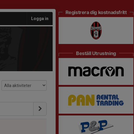
Registrera dig kostnadsfritt
Logga in
Beställ Utrustning