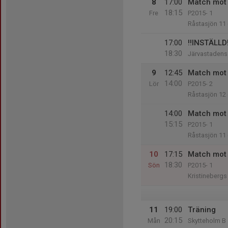
8
17:00
Match mot 
18:15
Fre
P2015- 1
Råstasjön 11 
17:00
‼️INSTÄLLD
18:30
Järvastadens 
9
12:45
Match mot 
14:00
Lör
P2015- 2
Råstasjön 12 
14:00
Match mot 
15:15
P2015- 1
Råstasjön 11 
10
17:15
Match mot 
18:30
Sön
P2015- 1
Kristinebergs 
11
19:00
Träning
20:15
Mån
Skytteholm B