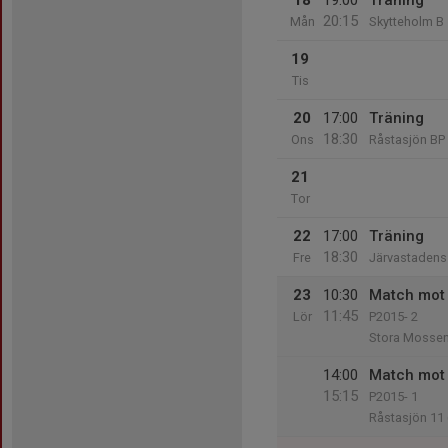
18
19:00
Träning
20:15
Mån
Skytteholm B
19
Tis
20
17:00
Träning
18:30
Ons
Råstasjön BP
21
Tor
22
17:00
Träning
18:30
Fre
Järvastadens 
23
10:30
Match mot
11:45
Lör
P2015- 2
Stora Mossen
14:00
Match mot 
15:15
P2015- 1
Råstasjön 11 