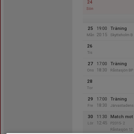
24
Sön
25
19:00
Träning
20:15
Mån
Skytteholm B
26
Tis
27
17:00
Träning
18:30
Ons
Råstasjön BP
28
Tor
29
17:00
Träning
18:30
Fre
Järvastadens 
30
11:30
Match mot 
12:45
Lör
P2015- 2
Råstasjön 12 