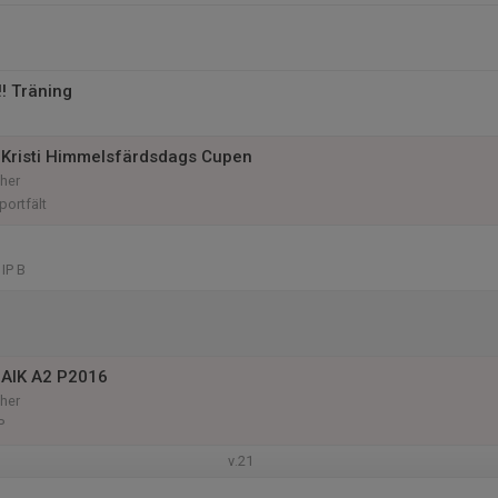
‼️ Träning
Kristi Himmelsfärdsdags Cupen
her
ortfält
IP B
 AIK A2 P2016
her
P
v.21