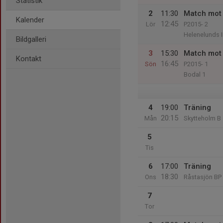
Statistik
2
11:30
Match mot 
Kalender
12:45
Lör
P2015- 2
Helenelunds I
Bildgalleri
3
15:30
Match mot I
Kontakt
16:45
Sön
P2015- 1
Bodal 1
4
19:00
Träning
20:15
Mån
Skytteholm B
5
Tis
6
17:00
Träning
18:30
Ons
Råstasjön BP
7
Tor