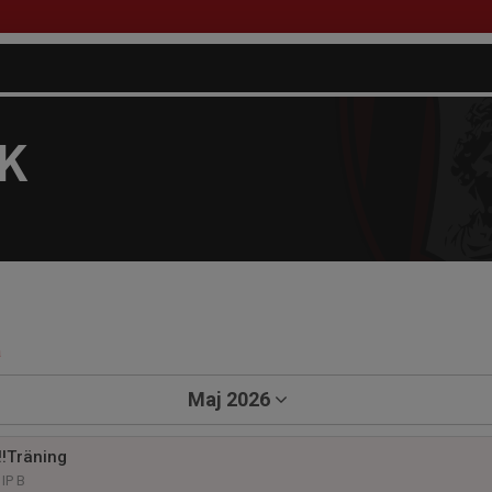
FK
a
Maj 2026
‼️Träning
IP B