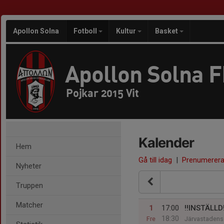
Apollon Solna
Fotboll
Kultur
Basket
Apollon Solna 
Pojkar 2015 Vit
Kalender
Hem
Gå till idag
|
Prenumerer
Nyheter
Truppen
Matcher
1
17:00
‼️INSTÄLLD
18:30
Fre
Järvastadens 