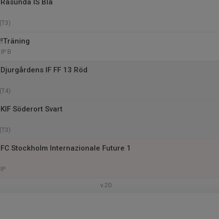
Råsunda IS Blå
(T3)
‼️Träning
IP B
Djurgårdens IF FF 13 Röd
(T4)
KIF Söderort Svart
(T3)
FC Stockholm Internazionale Future 1
IP
v.20