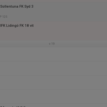
Sollentuna FK Syd 3
P 125
FK Lidingö FK 18 vit
v.19