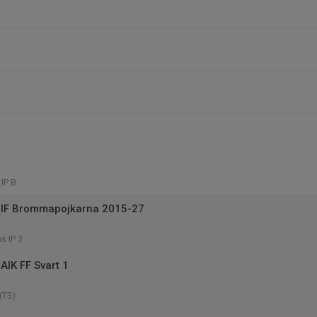
IP B
 IF Brommapojkarna 2015-27
s IP 3
AIK FF Svart 1
(T3)