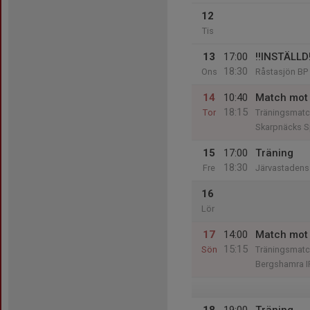
12
Tis
13
17:00
‼️INSTÄLLD
18:30
Ons
Råstasjön BP
14
10:40
Match mot 
18:15
Tor
Träningsmatc
Skarpnäcks Sp
15
17:00
Träning
18:30
Fre
Järvastadens 
16
Lör
17
14:00
Match mot
15:15
Sön
Träningsmatc
Bergshamra I