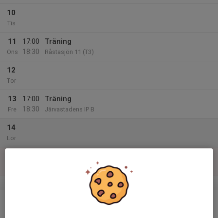
10
Tis
11
17:00
Träning
18:30
Ons
Råstasjön 11 (T3)
12
Tor
13
17:00
Träning
18:30
Fre
Järvastadens IP B
14
Lör
15
Sön
v.47
16
19:00
Träning
20:15
Mån
Skytteholm IP C