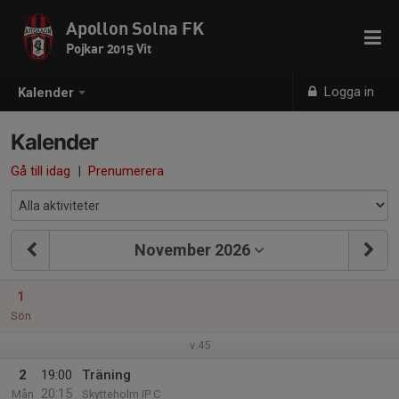
Apollon Solna FK
Pojkar 2015 Vit
Logga in
Kalender
Kalender
Gå till idag
|
Prenumerera
November 2026
1
Sön
v.45
2
19:00
Träning
20:15
Mån
Skytteholm IP C