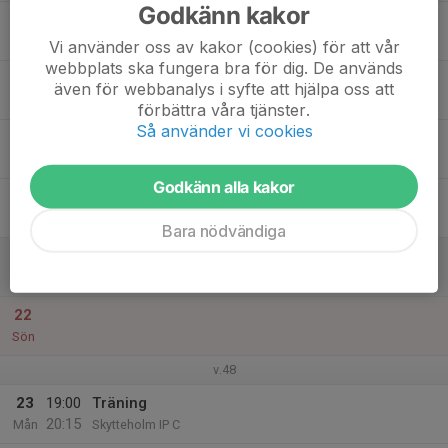
Godkänn kakor
17
Tis
Vi använder oss av kakor (cookies) för att vår
webbplats ska fungera bra för dig. De används
18
17:00
Träning
även för webbanalys i syfte att hjälpa oss att
18:30
Ons
Råstasjön 11 (T3)
förbättra våra tjänster.
Så använder vi cookies
19
Tor
Godkänn alla kakor
20
17:00
Träning
18:30
Fre
Järvastadens IP B
Bara nödvändiga
21
Lör
22
Sön
v.48
23
19:00
Träning
20:15
Mån
Skytteholm IP C