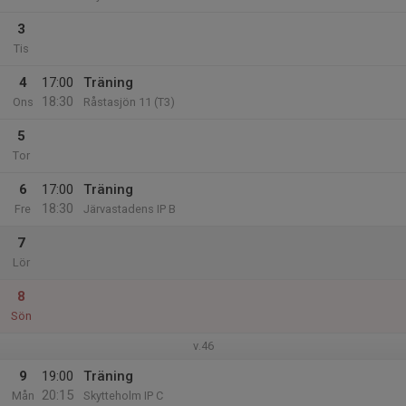
3
Tis
4
17:00
Träning
18:30
Ons
Råstasjön 11 (T3)
5
Tor
6
17:00
Träning
18:30
Fre
Järvastadens IP B
7
Lör
8
Sön
v.46
9
19:00
Träning
20:15
Mån
Skytteholm IP C