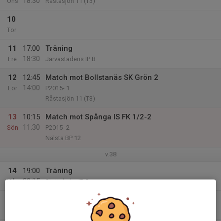
18:30
Ons
Råstasjön 11 (T3)
10
Tor
11
17:00
Träning
18:30
Fre
Järvastadens IP B
12
12:45
Match mot Bollstanäs SK Grön 2
14:00
Lör
P2015- 1
Råstasjön 11 (T3)
13
10:15
Match mot Spånga IS FK 1/2-2
11:30
Sön
P2015- 2
Nälsta BP 12
v.38
14
19:00
Träning
20:15
Mån
Skytteholm IP C
15
Tis