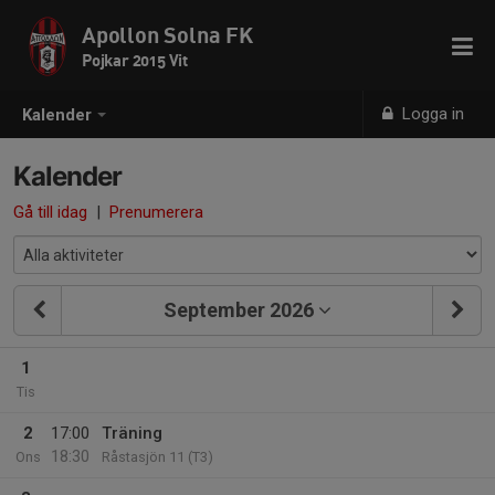
Apollon Solna FK
Pojkar 2015 Vit
Logga in
Kalender
Kalender
Gå till idag
|
Prenumerera
September 2026
1
Tis
2
17:00
Träning
18:30
Ons
Råstasjön 11 (T3)