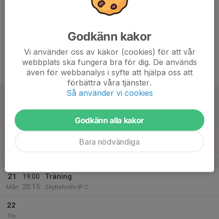
16
17:00
Träning
18:30
Ons
Råstasjön 11 (T3)
Godkänn kakor
17
Tor
Vi använder oss av kakor (cookies) för att vår
webbplats ska fungera bra för dig. De används
18
17:00
Träning
även för webbanalys i syfte att hjälpa oss att
18:30
Fre
Järvastadens IP B
förbättra våra tjänster.
Så använder vi cookies
19
10:15
Match mot Ekerö IK 2:Blå
11:30
Lör
P2015- 2
Träkvistavallen 225
Godkänn alla kakor
20
Bara nödvändiga
Sön
v.39
21
19:00
Träning
20:15
Mån
Skytteholm IP C
22
Tis