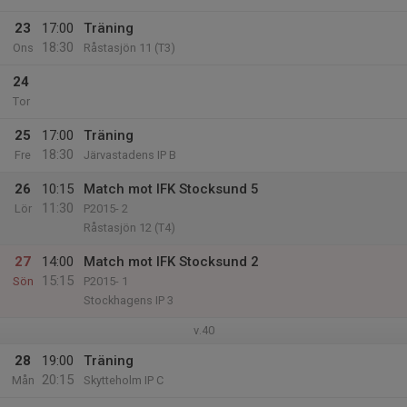
23
17:00
Träning
18:30
Ons
Råstasjön 11 (T3)
24
Tor
25
17:00
Träning
18:30
Fre
Järvastadens IP B
26
10:15
Match mot IFK Stocksund 5
11:30
Lör
P2015- 2
Råstasjön 12 (T4)
27
14:00
Match mot IFK Stocksund 2
15:15
Sön
P2015- 1
Stockhagens IP 3
v.40
28
19:00
Träning
20:15
Mån
Skytteholm IP C