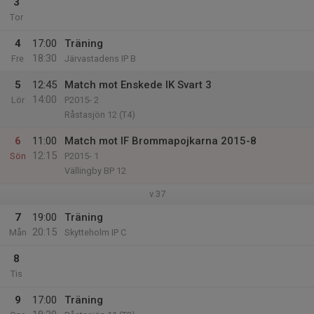
3
Tor
4
17:00
Träning
18:30
Fre
Järvastadens IP B
5
12:45
Match mot Enskede IK Svart 3
14:00
Lör
P2015- 2
Råstasjön 12 (T4)
6
11:00
Match mot IF Brommapojkarna 2015-8
12:15
Sön
P2015- 1
Vällingby BP 12
v.37
7
19:00
Träning
20:15
Mån
Skytteholm IP C
8
Tis
9
17:00
Träning