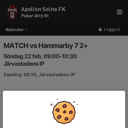
Apollon Solna FK
Pojkar 2015 Vit
Logga in
Kalender
MATCH vs Hammarby 7 2+
Söndag 22 feb, 09:00-10:30
Järvastadens IP
Samling: 08:30, Järvastadens IP