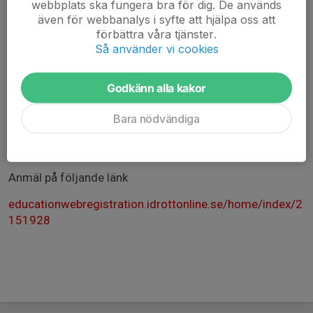
den ordinarie träningen. Övningarna passar alla åldrar
webbplats ska fungera bra för dig. De används
och nivåer. Om övningarna genomförs kontinuerligt
även för webbanalys i syfte att hjälpa oss att
utvecklas idrottarens rörelsemönster och ökar
förbättra våra tjänster.
Så använder vi cookies
idrottarens chans att förbli skadefri.
Utbildningen är en del av serien Skadehantering inom
Godkänn alla kakor
idrotten, fler utbildningar i ser
Mer info på följande länk
Bara nödvändiga
https://educationwebregistration.idrottonline.se/home/
index/2151928
Anmäl på följande länk
educationwebregistration.idrottonline.se/home/index/2
151928