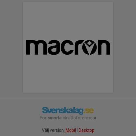
För
smarta
idrottsföreningar
Välj version:
Mobil
|
Desktop