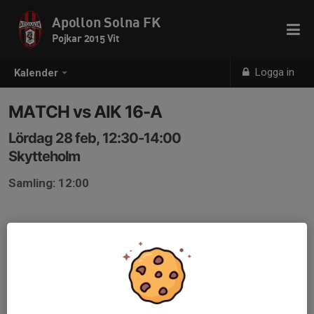
Apollon Solna FK
Pojkar 2015 Vit
Logga in
Kalender
MATCH vs AIK 16-A
Lördag 28 feb, 12:30-14:00
Skytteholm
Samling: 12:00