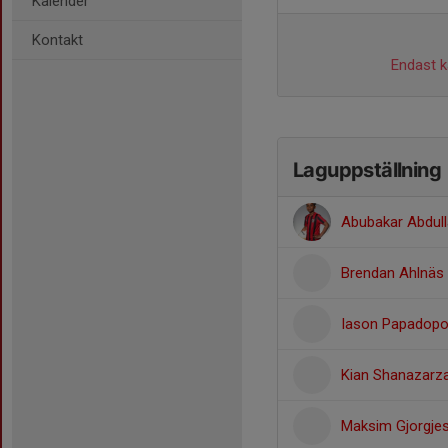
Kalender
Kontakt
Endast ka
Laguppställning
Abubakar Abdull
Brendan Ahlnäs
Iason Papadopo
Kian Shanazarz
Maksim Gjorgjes