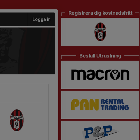
Registrera dig kostnadsfritt
Logga in
Beställ Utrustning