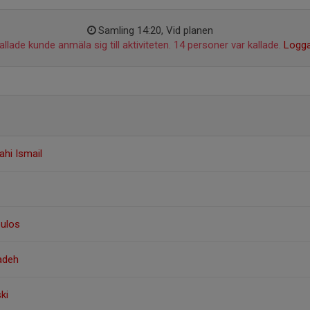
Samling 14:20, Vid planen
llade kunde anmäla sig till aktiviteten. 14 personer var kallade.
Logga
ahi Ismail
ulos
adeh
ki