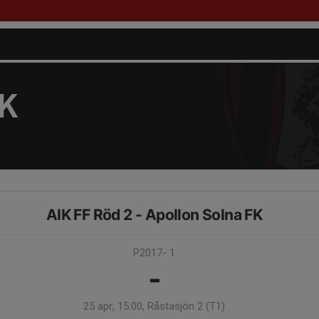
FK
AIK FF Röd 2 - Apollon Solna FK
P2017- 1
-
25 apr, 15:00, Råstasjön 2 (T1)