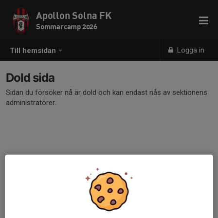
Apollon Solna FK
Sommarcamp 2026
Logga in
Till hemsidan
Dold sida
Sidan du försöker nå är dold och kan endast nås av sektionens
administratörer.