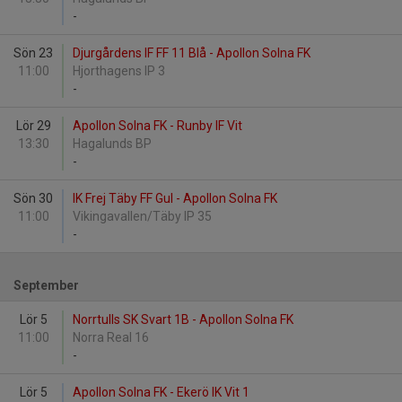
-
Sön 23
Djurgårdens IF FF 11 Blå - Apollon Solna FK
11:00
Hjorthagens IP 3
-
Lör 29
Apollon Solna FK - Runby IF Vit
13:30
Hagalunds BP
-
Sön 30
IK Frej Täby FF Gul - Apollon Solna FK
11:00
Vikingavallen/Täby IP 35
-
September
Lör 5
Norrtulls SK Svart 1B - Apollon Solna FK
11:00
Norra Real 16
-
Lör 5
Apollon Solna FK - Ekerö IK Vit 1