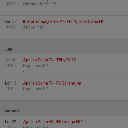
09:00
Olovslunds BP 125
-
Sön 31
IF Brommapojkarna P17-4 - Apollon Solna FK
09:00
Ängby IP 45
-
Juni
Lör 6
Apollon Solna FK - Täby FK 62
13:30
Hagalunds BP
-
Lör 13
Apollon Solna FK - FC Sollentuna
10:00
Hagalunds BP
-
Augusti
Lör 22
Apollon Solna FK - IFK Lidingö FK 20
13:30
Hagalunds BP