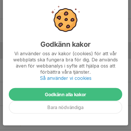
Sön 12
Vasalunds Stockholm IF Svart - Apollon Solna FK
12:00
Råstasjöns IP
-
Lör 25
Apollon Solna FK - IFK Stocksund
10:00
Hagalunds BP
-
Godkänn kakor
Vi använder oss av kakor (cookies) för att vår
Mars
webbplats ska fungera bra för dig. De används
Lör 7
Apollon Solna FK - Intern träningsmatch
även för webbanalys i syfte att hjälpa oss att
11:30
Läroverkets BP
förbättra våra tjänster.
-
Så använder vi cookies
Lör 14
Hammarby IF FF Matchkamp - Apollon Solna FK
Godkänn alla kakor
11:30
Ultimate Football - Upplands Väsby
-
Bara nödvändiga
Sön 15
Apollon Solna FK - Hammarby IF FF
12:00
Läroverkets BP
-