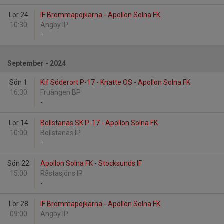
Lör 24
IF Brommapojkarna - Apollon Solna FK
10:30
Ängby IP
-
September - 2024
Sön 1
Kif Söderort P-17 - Knatte OS - Apollon Solna FK
16:30
Fruängen BP
-
Lör 14
Bollstanäs SK P-17 - Apollon Solna FK
10:00
Bollstanäs IP
-
Sön 22
Apollon Solna FK - Stocksunds IF
15:00
Råstasjöns IP
-
Lör 28
IF Brommapojkarna - Apollon Solna FK
09:00
Ängby IP