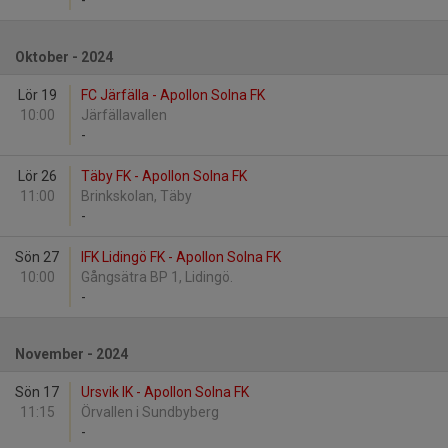
-
Oktober - 2024
Lör 19
FC Järfälla - Apollon Solna FK
10:00
Järfällavallen
-
Lör 26
Täby FK - Apollon Solna FK
11:00
Brinkskolan, Täby
-
Sön 27
IFK Lidingö FK - Apollon Solna FK
10:00
Gångsätra BP 1, Lidingö.
-
November - 2024
Sön 17
Ursvik IK - Apollon Solna FK
11:15
Örvallen i Sundbyberg
-