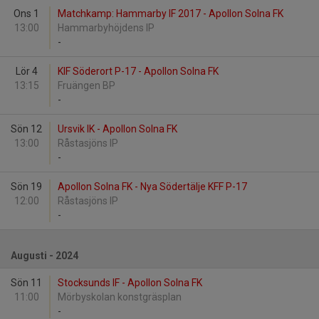
Ons 1
Matchkamp: Hammarby IF 2017 - Apollon Solna FK
13:00
Hammarbyhöjdens IP
-
Lör 4
KIF Söderort P-17 - Apollon Solna FK
13:15
Fruängen BP
-
Sön 12
Ursvik IK - Apollon Solna FK
13:00
Råstasjöns IP
-
Sön 19
Apollon Solna FK - Nya Södertälje KFF P-17
12:00
Råstasjöns IP
-
Augusti - 2024
Sön 11
Stocksunds IF - Apollon Solna FK
11:00
Mörbyskolan konstgräsplan
-