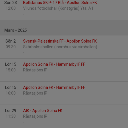
Sön 23
Bollstanäs SK P-17 Blå - Apollon Solna FK
12:00
Vilunda fotbollshall (Konstgräs) Yta: A1
-
Mars - 2025
Sön 2
Svensk-Palestinska FF - Apollon Solna FK
09:30
Skärholmshallen (inomhus via simhallen)
-
Lör 15
Apollon Solna FK - Hammarby IF FF
15:00
Råstasjöns IP
-
Lör 15
Apollon Solna FK - Hammarby IF FF
16:00
Råstasjöns IP
-
Lör 29
AIK - Apollon Solna FK
11:30
Råstasjöns IP
-