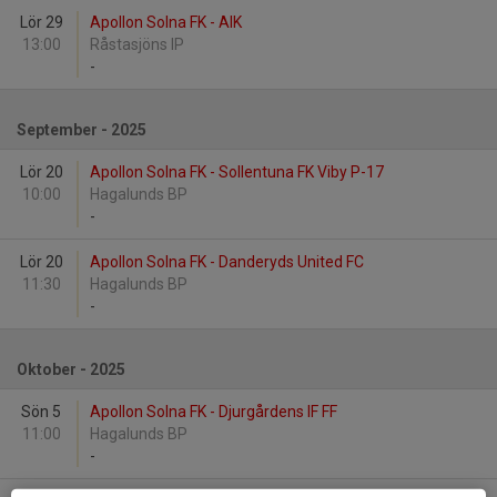
Lör 29
Apollon Solna FK - AIK
13:00
Råstasjöns IP
-
September - 2025
Lör 20
Apollon Solna FK - Sollentuna FK Viby P-17
10:00
Hagalunds BP
-
Lör 20
Apollon Solna FK - Danderyds United FC
11:30
Hagalunds BP
-
Oktober - 2025
Sön 5
Apollon Solna FK - Djurgårdens IF FF
11:00
Hagalunds BP
-