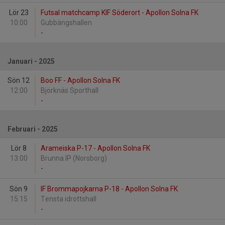
Lör 23
Futsal matchcamp KIF Söderort - Apollon Solna FK
10:00
Gubbängshallen
-
Januari - 2025
Sön 12
Boo FF - Apollon Solna FK
12:00
Björknäs Sporthall
-
Februari - 2025
Lör 8
Arameiska P-17 - Apollon Solna FK
13:00
Brunna IP (Norsborg)
-
Sön 9
IF Brommapojkarna P-18 - Apollon Solna FK
15:15
Tensta idrottshall
-