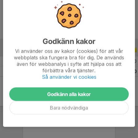
Ålder
9 år
Godkänn kakor
Vi använder oss av kakor (cookies) för att vår
ALLA SERIER
ALLA ÅR
webbplats ska fungera bra för dig. De används
2026
18
0
0
0
även för webbanalys i syfte att hjälpa oss att
förbättra våra tjänster.
Totalt
18
0
0
0
Så använder vi cookies
Godkänn alla kakor
Bara nödvändiga