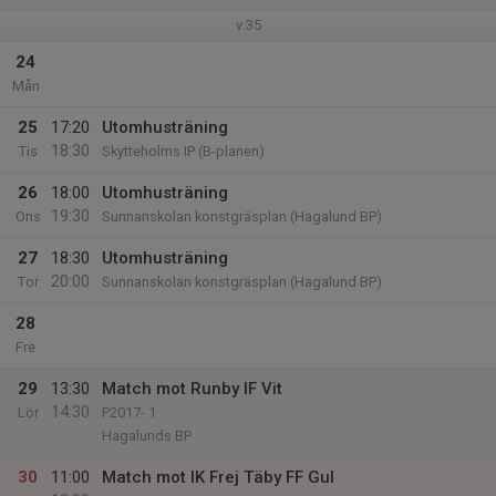
v.35
24
Mån
25
17:20
Utomhusträning
18:30
Tis
Skytteholms IP (B-planen)
26
18:00
Utomhusträning
19:30
Ons
Sunnanskolan konstgräsplan (Hagalund BP)
27
18:30
Utomhusträning
20:00
Tor
Sunnanskolan konstgräsplan (Hagalund BP)
28
Fre
29
13:30
Match mot Runby IF Vit
14:30
Lör
P2017- 1
Hagalunds BP
30
11:00
Match mot IK Frej Täby FF Gul