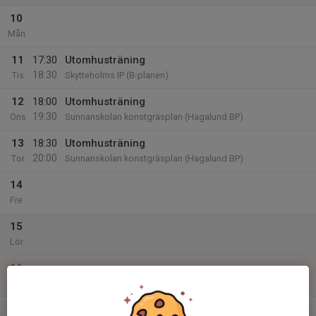
10
Mån
11
17:30
Utomhusträning
18:30
Tis
Skytteholms IP (B-planen)
12
18:00
Utomhusträning
19:30
Ons
Sunnanskolan konstgräsplan (Hagalund BP)
13
18:30
Utomhusträning
20:00
Tor
Sunnanskolan konstgräsplan (Hagalund BP)
14
Fre
15
Lör
16
Sön
v.34