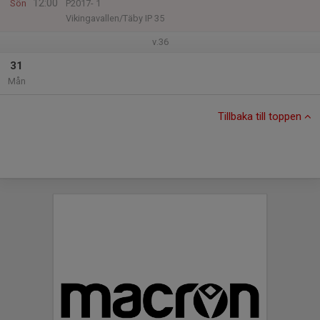
12:00
Sön
P2017- 1
Vikingavallen/Täby IP 35
v.36
31
Mån
Tillbaka till toppen