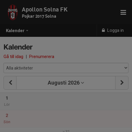
Apollon Solna FK
Pojkar 2017 Solna
Logga in
Kalender
Kalender
Gå till idag
|
Prenumerera
Augusti 2026
1
Lör
2
Sön
v.32