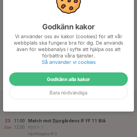
17
Mån
18
17:20
Utomhusträning
Godkänn kakor
18:30
Tis
Skytteholms IP (B-planen)
Vi använder oss av kakor (cookies) för att vår
19
18:00
Utomhusträning
webbplats ska fungera bra för dig. De används
19:30
även för webbanalys i syfte att hjälpa oss att
Ons
Sunnanskolan konstgräsplan (Hagalund BP)
förbättra våra tjänster.
20
18:30
Utomhusträning
Så använder vi cookies
20:00
Tor
Sunnanskolan konstgräsplan (Hagalund BP)
21
Godkänn alla kakor
Fre
Bara nödvändiga
22
13:30
Match mot IFK Lidingö FK 20
14:30
Lör
P2017- 1
Hagalunds BP
23
11:00
Match mot Djurgårdens IF FF 11 Blå
12:00
Sön
P2017- 1
Hjorthagens IP 3