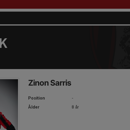
FK
Zinon Sarris
Position
-
Ålder
8 år