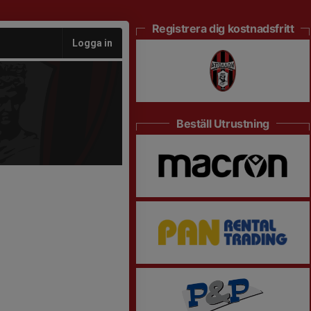
Registrera dig kostnadsfritt
Logga in
Beställ Utrustning