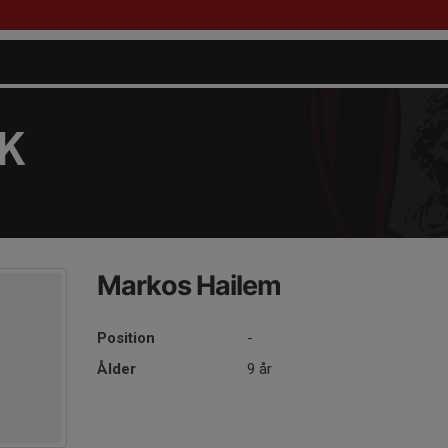
FK
Markos Hailem
Position
-
Ålder
9 år