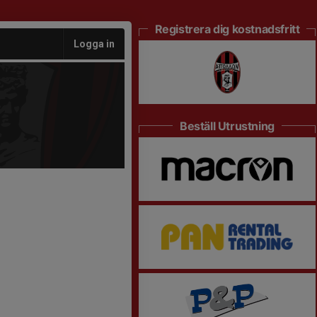
Registrera dig kostnadsfritt
Logga in
Beställ Utrustning