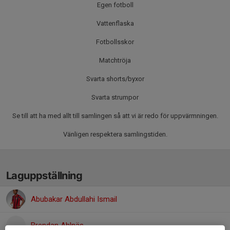
Egen fotboll
Vattenflaska
Fotbollsskor
Matchtröja
Svarta shorts/byxor
Svarta strumpor
Se till att ha med allt till samlingen så att vi är redo för uppvärmningen.
Vänligen respektera samlingstiden.
Laguppställning
Abubakar Abdullahi Ismail
Brendan Ahlnäs