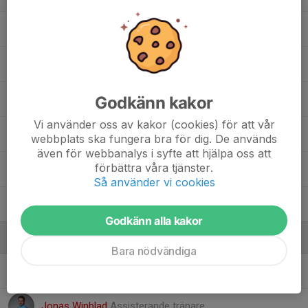
Gabriel Makdisi-Somi
Jonathan Fryland
Godkänn kakor
Kenji Touray
Vi använder oss av kakor (cookies) för att vår
Kian Shanazarzadeh
webbplats ska fungera bra för dig. De används
även för webbanalys i syfte att hjälpa oss att
förbättra våra tjänster.
Liam Winblad
Så använder vi cookies
Milian Winblad
Godkänn alla kakor
Ledare
Bara nödvändiga
Afshin Shanazarzadeh
Lagledare - Assisterande tränare
Jonas Winblad
Assisterande tränare