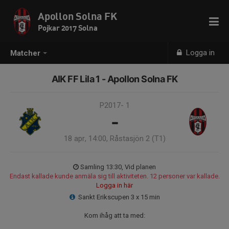
Apollon Solna FK
Pojkar 2017 Solna
Logga in
Matcher
AIK FF Lila 1 - Apollon Solna FK
P2017- 1
-
18 apr, 14:00, Råstasjön 2 (T1)
Samling 13:30, Vid planen
Endast kallade kunde anmäla sig till aktiviteten. 12 personer var kallade.
Logga in här
Sankt Erikscupen 3 x 15 min
Kom ihåg att ta med: