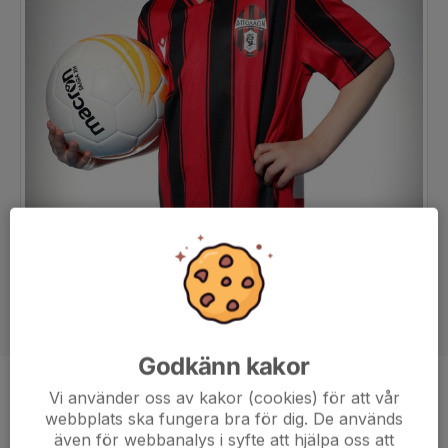
Godkänn kakor
Position
-
Vi använder oss av kakor (cookies) för att vår
webbplats ska fungera bra för dig. De används
Ålder
8 år
även för webbanalys i syfte att hjälpa oss att