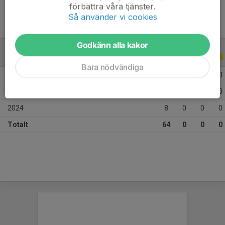
förbättra våra tjänster.
Så använder vi cookies
Godkänn alla kakor
ALLA SERIER
ALLA ÅR
Bara nödvändiga
2026
38
0
0
0
2025
18
0
0
0
2024
8
0
0
0
Totalt
64
0
0
0