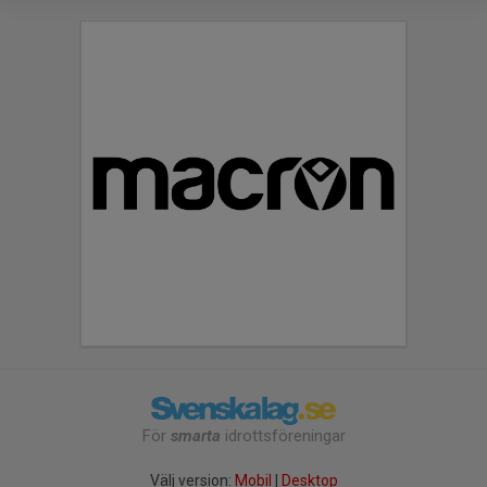
För
smarta
idrottsföreningar
Välj version:
Mobil
|
Desktop