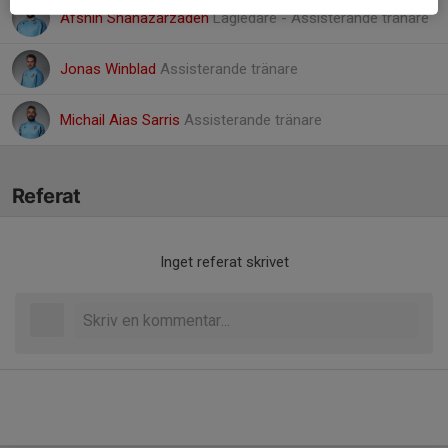
Afshin Shanazarzadeh
Lagledare - Assisterande tränare
Jonas Winblad
Assisterande tränare
Michail Aias Sarris
Assisterande tränare
Referat
Inget referat skrivet