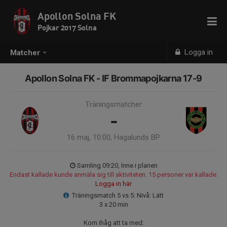
Apollon Solna FK
Pojkar 2017 Solna
Logga in
Matcher
Apollon Solna FK - IF Brommapojkarna 17-9
Träningsmatcher
-
16 maj, 10:00, Hagalunds BP
Samling 09:20, Inne i planen
Endast kallade kunde anmäla sig till aktiviteten. 15 personer var kallade.
Logga in här
Träningsmatch 5 vs 5: Nivå: Lätt
3 x 20 min
Kom ihåg att ta med: