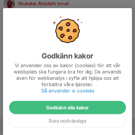
Abubakar Abdullahi Ismail
Andrija Milenkovic
Kenji Touray
Kian Shanazarzadeh
Godkänn kakor
Vi använder oss av kakor (cookies) för att vår
Liam Winblad
webbplats ska fungera bra för dig. De används
även för webbanalys i syfte att hjälpa oss att
Maksim Gjorgjeski
förbättra våra tjänster.
Så använder vi cookies
Milian Winblad
Godkänn alla kakor
Zinon Sarris
Bara nödvändiga
Ledare