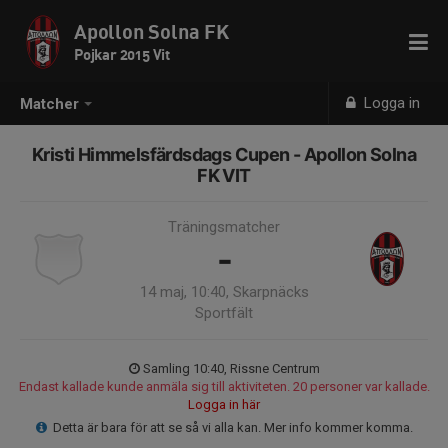
Apollon Solna FK
Pojkar 2015 Vit
Logga in
Matcher
Kristi Himmelsfärdsdags Cupen - Apollon Solna
FK VIT
Träningsmatcher
-
14 maj, 10:40, Skarpnäcks
Sportfält
Samling 10:40, Rissne Centrum
Endast kallade kunde anmäla sig till aktiviteten. 20 personer var kallade.
Logga in här
Detta är bara för att se så vi alla kan. Mer info kommer komma.