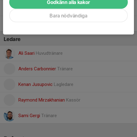
Godkänn alla kakor
12. Sixten Carbonnier
Bara nödvändiga
4. Suliaman Hussein
Ledare
Ali Saari
Huvudtränare
Anders Carbonnier
Tränare
Kenan Jusupovic
Lagledare
Raymond Mirzakhanian
Kassör
Sami Gergi
Tränare