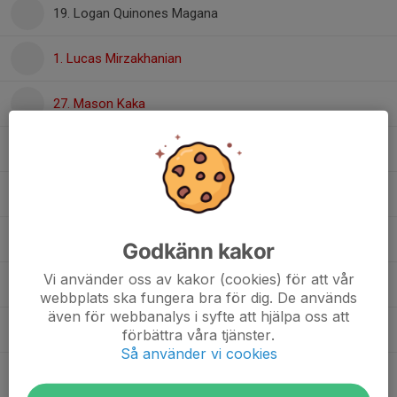
19. Logan Quinones Magana
1. Lucas Mirzakhanian
27. Mason Kaka
7. Mateo Markovic
11. Nathaniel Gergi
6. Noah Muse
Godkänn kakor
Vi använder oss av kakor (cookies) för att vår
9. Oscar Andreev
webbplats ska fungera bra för dig. De används
även för webbanalys i syfte att hjälpa oss att
12. Rayan Yousef Alkhalifa
förbättra våra tjänster.
Så använder vi cookies
16. Senay Zeray