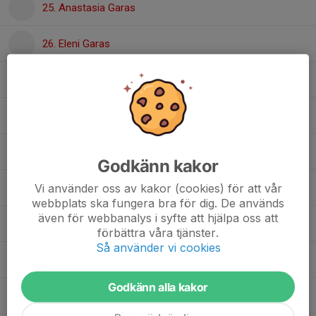
25. Anastasia Garas
26. Eleni Garas
21. Elisa Andradottie
27. Jasemin Doko
11. Leia Abubeker Larsson
Godkänn kakor
Vi använder oss av kakor (cookies) för att vår
10. Leoni Cohadzic
webbplats ska fungera bra för dig. De används
även för webbanalys i syfte att hjälpa oss att
16. Milly Skareus
förbättra våra tjänster.
Så använder vi cookies
15. Saga Karmaa
Godkänn alla kakor
5. Saga Westman