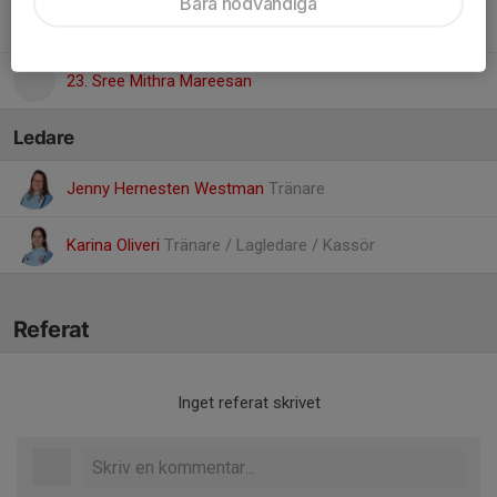
Bara nödvändiga
7. Sally Danell
23. Sree Mithra Mareesan
Ledare
Jenny Hernesten Westman
Tränare
Karina Oliveri
Tränare / Lagledare / Kassör
Referat
Inget referat skrivet