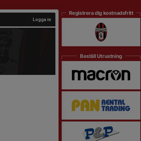
Registrera dig kostnadsfritt
Logga in
Beställ Utrustning