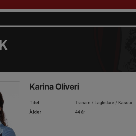
FK
Karina Oliveri
Titel
Tränare / Lagledare / Kassör
Ålder
44 år