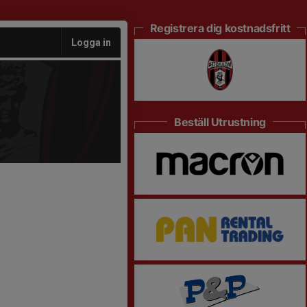
Registrera dig kostnadsfritt
Logga in
Beställ Utrustning