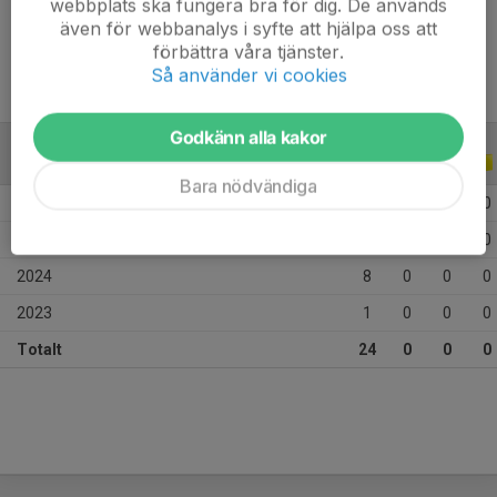
webbplats ska fungera bra för dig. De används
Ålder
10 år
även för webbanalys i syfte att hjälpa oss att
förbättra våra tjänster.
Så använder vi cookies
Godkänn alla kakor
ALLA SERIER
ALLA ÅR
Bara nödvändiga
2026
7
0
0
0
2025
8
0
0
0
2024
8
0
0
0
2023
1
0
0
0
Totalt
24
0
0
0