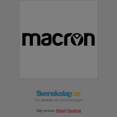
För
smarta
idrottsföreningar
Välj version:
Mobil
|
Desktop