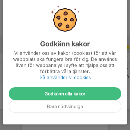
Ålder
10 år
Godkänn kakor
ALLA SERIER
ALLA ÅR
Vi använder oss av kakor (cookies) för att vår
2026
4
0
0
0
webbplats ska fungera bra för dig. De används
även för webbanalys i syfte att hjälpa oss att
2025
4
0
0
0
förbättra våra tjänster.
Så använder vi cookies
Totalt
8
0
0
0
Godkänn alla kakor
Bara nödvändiga