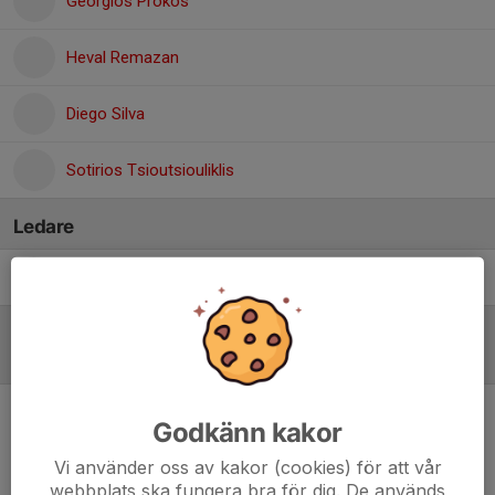
Georgios Prokos
Heval Remazan
Diego Silva
Sotirios Tsioutsiouliklis
Ledare
Georgios Tselekidis
Tränaren
Referat
Godkänn kakor
Inget referat skrivet
Vi använder oss av kakor (cookies) för att vår
webbplats ska fungera bra för dig. De används