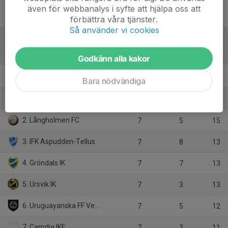
även för webbanalys i syfte att hjälpa oss att
förbättra våra tjänster.
Så använder vi cookies
Tabell
Godkänn alla kakor
Bara nödvändiga
Herrar Vet C
M
+/-
P
1. Ängby IF
7
7
15
2. Långholmen FC
7
5
15
3. IFK Aspudden-Tellus
7
8
13
4. Gröndals IK
7
7
13
5. Ursvik IK
7
3
13
6. Uruguayanska FF Veteran
7
5
12
7. Camdja IKF
7
3
11