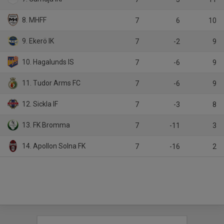
8. MHFF
7
6
10
9. Ekerö IK
7
-2
9
10. Hagalunds IS
7
-6
9
11. Tudor Arms FC
7
-6
9
12. Sickla IF
7
-3
8
13. FK Bromma
7
-11
3
14. Apollon Solna FK
7
-16
2