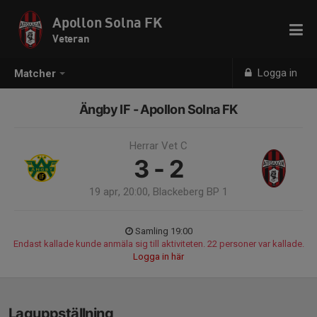
Apollon Solna FK
Veteran
Logga in
Matcher
Ängby IF - Apollon Solna FK
Herrar Vet C
3 - 2
19 apr, 20:00, Blackeberg BP 1
Samling 19:00
Endast kallade kunde anmäla sig till aktiviteten. 22 personer var kallade.
Logga in här
Laguppställning