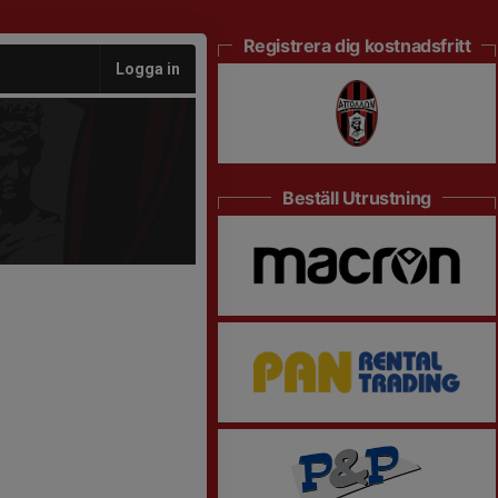
Registrera dig kostnadsfritt
Logga in
Beställ Utrustning