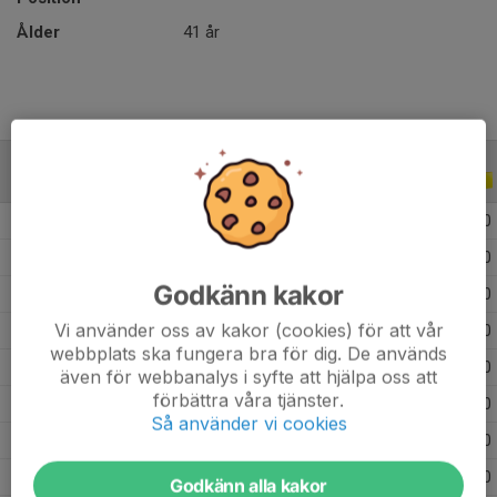
Ålder
41 år
ALLA SERIER
ALLA ÅR
2026
3
0
0
0
2025
6
0
0
0
Godkänn kakor
2022
3
0
0
0
Vi använder oss av kakor (cookies) för att vår
2021
2
0
0
0
webbplats ska fungera bra för dig. De används
2020
5
0
0
0
även för webbanalys i syfte att hjälpa oss att
förbättra våra tjänster.
2017
1
0
0
0
Så använder vi cookies
2016
11
1
3
0
2015
9
0
0
0
Godkänn alla kakor