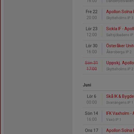
16:00
Danderydsvallen
Fre 22
Apollon Solna 
20:00
Skytteholms IP 
Lör 23
Sickla IF - Apo
12:00
Saltsjöbadens IP
Lör 30
Österåker Unit
16:00
Åkersberga IP 2
Sön 31
Uppskj.
Apollo
17:00
Skytteholms IP 
Juni
Lör 6
Skå IK & Bygde
00:00
Svanängens IP 
Sön 14
IFK Vaxholm - 
16:00
Vaxö IP 1
Ons 17
Apollon Solna