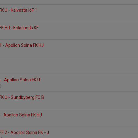
K U - Kälvesta IoF 1
2
FK HJ - Erikslunds KF
2
1 - Apollon Solna FK HJ
 - Apollon Solna FK U
 2
FK U - Sundbyberg FC B
2
 - Apollon Solna FK HJ
 1
F 2 - Apollon Solna FK HJ