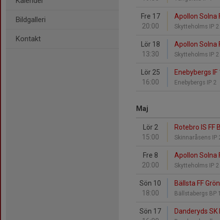
Kalender
Fre 17
Apollon Solna F
Bildgalleri
20:00
Skytteholms IP 
Kontakt
Lör 18
Apollon Solna 
13:30
Skytteholms IP 
Lör 25
Enebybergs IF 
16:00
Enebybergs IP 2
Maj
Lör 2
Rotebro IS FF B
15:00
Skinnaråsens IP
Fre 8
Apollon Solna 
20:00
Skytteholms IP 
Sön 10
Bällsta FF Grön
18:00
Bällstabergs BP
Sön 17
Danderyds SK F