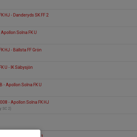
3
FK HJ - Danderyds SK FF 2
2
- Apollon Solna FK U
1
K HJ - Bällsta FF Grön
2
FK U - IK Säbysjön
2
B - Apollon Solna FK U
008 - Apollon Solna FK HJ
by SC 2)
FK HJ - Enebybergs IF 1