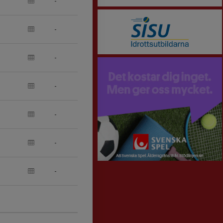
-
-
-
-
-
-
-