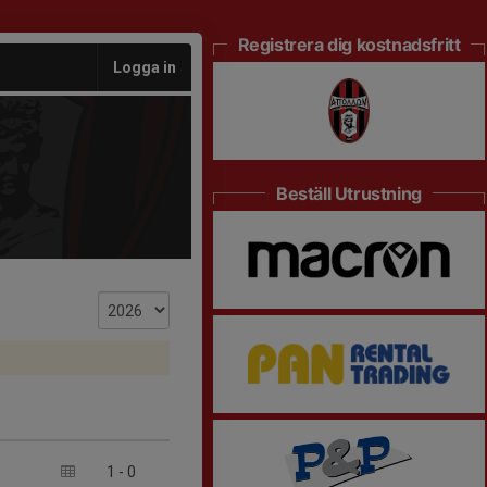
Registrera dig kostnadsfritt
Logga in
Beställ Utrustning
1
-
0