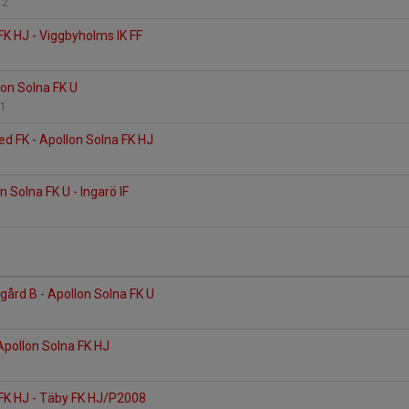
 2
FK HJ - Viggbyholms IK FF
3
llon Solna FK U
 1
ed FK - Apollon Solna FK HJ
n Solna FK U - Ingarö IF
2
gård B - Apollon Solna FK U
1
Apollon Solna FK HJ
 FK HJ - Täby FK HJ/P2008