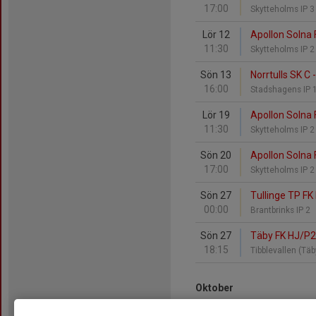
17:00
Skytteholms IP 
Lör 12
Apollon Solna 
11:30
Skytteholms IP 
Sön 13
Norrtulls SK C 
16:00
Stadshagens IP 
Lör 19
Apollon Solna F
11:30
Skytteholms IP 
Sön 20
Apollon Solna 
17:00
Skytteholms IP 
Sön 27
Tullinge TP FK 
00:00
Brantbrinks IP 2
Sön 27
Täby FK HJ/P2
18:15
Tibblevallen (Tä
Oktober
Sön 4
Apollon Solna 