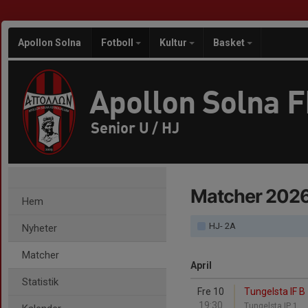
Apollon Solna
Fotboll
Kultur
Basket
Apollon Solna 
Senior U / HJ
Matcher 202
Hem
HJ- 2A
Nyheter
Matcher
April
Statistik
Fre 10
Tungelsta IF B 
19:30
Tungelsta IP 1