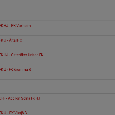
2
FK HJ - IFK Vaxholm
2
K U - Älta IF C
2
FK HJ - Österåker United FK
2
 FK U - FK Bromma B
3
 FF - Apollon Solna FK HJ
K U - IFK Viksjö B