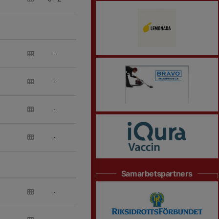
-
-
-
-
Samarbetspartners
-