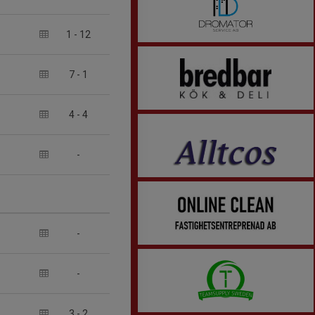
1
-
12
7
-
1
4
-
4
-
-
-
3
-
2