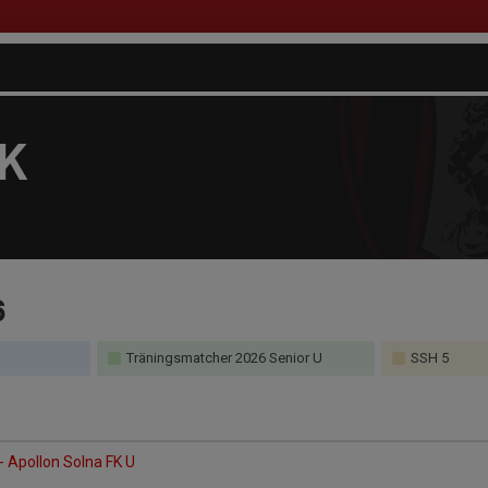
FK
6
Träningsmatcher 2026 Senior U
SSH 5
- Apollon Solna FK U