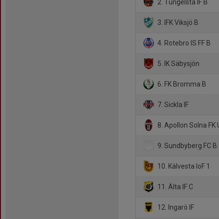
2. Tungelsta IF B
3. IFK Viksjö B
4. Rotebro IS FF B
5. IK Säbysjön
6. FK Bromma B
7. Sickla IF
8. Apollon Solna FK 
9. Sundbyberg FC B
10. Kälvesta IoF 1
11. Älta IF C
12. Ingarö IF