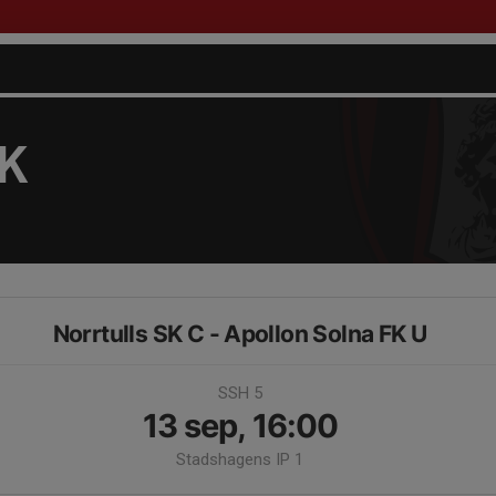
FK
Norrtulls SK C - Apollon Solna FK U
SSH 5
13 sep, 16:00
Stadshagens IP 1