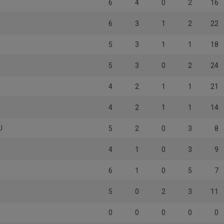
6
4
0
2
16
6
3
1
2
22
5
3
1
1
18
5
3
0
2
24
4
2
1
1
21
4
2
1
1
14
U
5
2
0
3
8
4
1
0
3
9
6
1
0
5
7
5
0
2
3
11
0
0
0
0
0