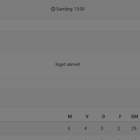
Samling 15:00
Inget skrivet
M
V
O
F
GM
6
4
0
2
29