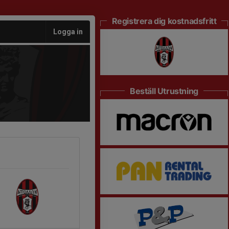
Registrera dig kostnadsfritt
Logga in
Beställ Utrustning