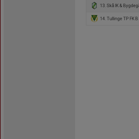
13. Skå IK & Bygdeg
14. Tullinge TP FK B