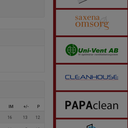
IM
+/-
P
16
13
12