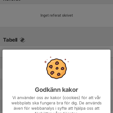
Inget referat skrivet
Tabell
HJ- 2A
M
+/-
P
1. Viggbyholms IK FF
8
36
21
2. Österåker United FK
8
21
19
3. Erikslunds KF
7
29
15
Godkänn kakor
4. Täby FK HJ/P2008
7
6
13
Vi använder oss av kakor (cookies) för att vår
webbplats ska fungera bra för dig. De används
5. Danderyds SK FF 2
8
6
12
även för webbanalys i syfte att hjälpa oss att