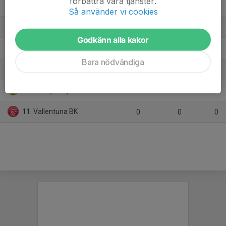
förbättra våra tjänster.
6. Enebybergs IF 1
8
3
10
Så använder vi cookies
7. Bällsta FF Grön
8
-22
6
Godkänn alla kakor
8. Apollon Solna FK HJ
7
-47
4
Bara nödvändiga
9. IFK Vaxholm
7
-32
0
10. IK Frej Täby FF 1
0
0
0
11. Vallentuna BK
0
0
0