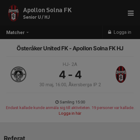
Apollon Solna FK
Senior U / HJ
Logga in
Matcher
Österåker United FK - Apollon Solna FK HJ
HJ- 2A
4 - 4
30 maj, 16:00, Åkersberga IP 2
Samling 15:00
Endast kallade kunde anmäla sig till aktiviteten. 19 personer var kallade.
Logga in här
Referat