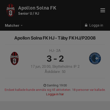
Apollon Solna FK
Senior U / HJ
Logga in
Matcher
Apollon Solna FK HJ - Täby FK HJ/P2008
HJ- 2A
3 - 2
17 jun, 20:00, Skytteholms IP 2
Åskådare: 50
Samling 19:00
Endast kallade kunde anmäla sig till aktiviteten. 18 personer var kallade.
Logga in här