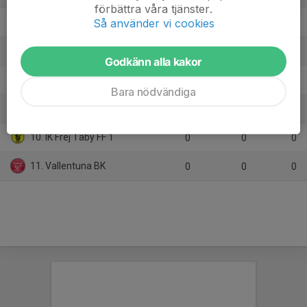
förbättra våra tjänster.
Så använder vi cookies
6. Enebybergs IF 1
8
3
10
7. Bällsta FF Grön
8
-22
6
Godkänn alla kakor
8. Apollon Solna FK HJ
7
-47
4
Bara nödvändiga
9. IFK Vaxholm
7
-32
0
10. IK Frej Täby FF 1
0
0
0
11. Vallentuna BK
0
0
0