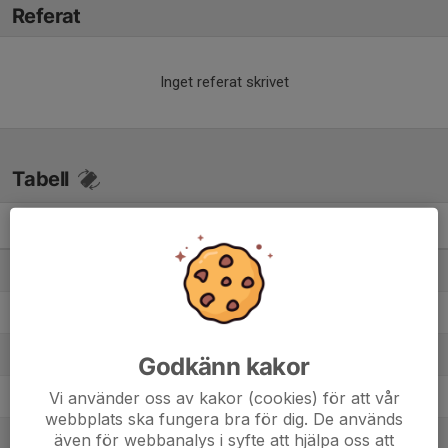
Referat
Inget referat skrivet
Tabell
HJ- 2A
M
+/-
P
1. Viggbyholms IK FF
8
36
21
2. Österåker United FK
8
21
19
3. Erikslunds KF
7
29
15
Godkänn kakor
Vi använder oss av kakor (cookies) för att vår
4. Täby FK HJ/P2008
7
6
13
webbplats ska fungera bra för dig. De används
även för webbanalys i syfte att hjälpa oss att
5. Danderyds SK FF 2
8
6
12