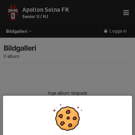
Apollon Solna FK
Senior U / HJ
Logga in
Bildgalleri
Bildgalleri
0 album
Inga album skapade