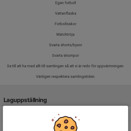
Egen fotboll
Vattenflaska
Fotbollsskor
Matchtröja
Svarta shorts/byxor
Svarta strumpor
Se till att ha med allt till samlingen så att vi är redo för uppvärmningen.
Vänligen respektera samlingstiden.
Laguppställning
Abubakar Abdullahi Ismail
Alexander Tekie