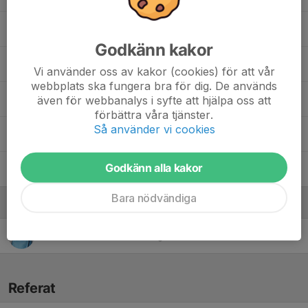
Brendan Ahlnäs
Godkänn kakor
Iason Papadopoulos
Vi använder oss av kakor (cookies) för att vår
webbplats ska fungera bra för dig. De används
Kian Shanazarzadeh
även för webbanalys i syfte att hjälpa oss att
förbättra våra tjänster.
Så använder vi cookies
Maksim Gjorgjeski
Godkänn alla kakor
Markos Hailem
Bara nödvändiga
Ledare
Afshin Shanazarzadeh
Lagledare - Assisterande tränare
Referat