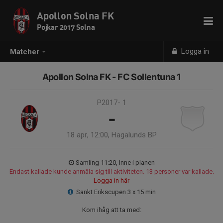
Apollon Solna FK
Pojkar 2017 Solna
Logga in
Matcher
Apollon Solna FK - FC Sollentuna 1
P2017- 1
-
18 apr, 12:00, Hagalunds BP
Samling 11:20, Inne i planen
Endast kallade kunde anmäla sig till aktiviteten. 13 personer var kallade.
Logga in här
Sankt Erikscupen 3 x 15 min
Kom ihåg att ta med: