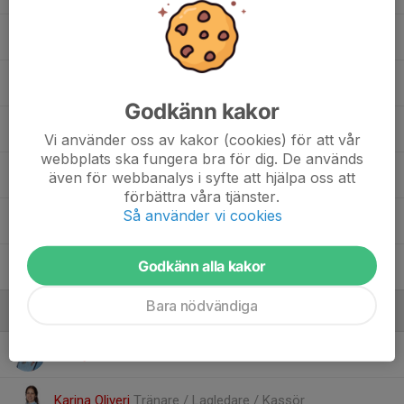
27. Jasemin Doko
11. Leia Abubeker Larsson
Godkänn kakor
8. Melissa Köse
Vi använder oss av kakor (cookies) för att vår
webbplats ska fungera bra för dig. De används
15. Saga Karmaa
även för webbanalys i syfte att hjälpa oss att
förbättra våra tjänster.
Så använder vi cookies
5. Saga Westman
Godkänn alla kakor
23. Sree Mithra Mareesan
Bara nödvändiga
Ledare
Jenny Hernesten Westman
Tränare
Karina Oliveri
Tränare / Lagledare / Kassör