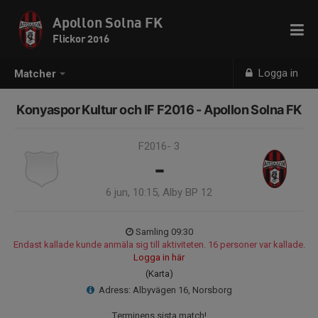
Apollon Solna FK
Flickor 2016
Logga in
Matcher
Konyaspor Kultur och IF F2016 - Apollon Solna FK
F2016- 3
-
6 jun, 10:15, Alby BP 12
Samling 09:30
Endast kallade kunde anmäla sig till aktiviteten. 16 personer var kallade.
Logga in här
(Karta)
Adress: Albyvägen 16, Norsborg
Terminens sista match!