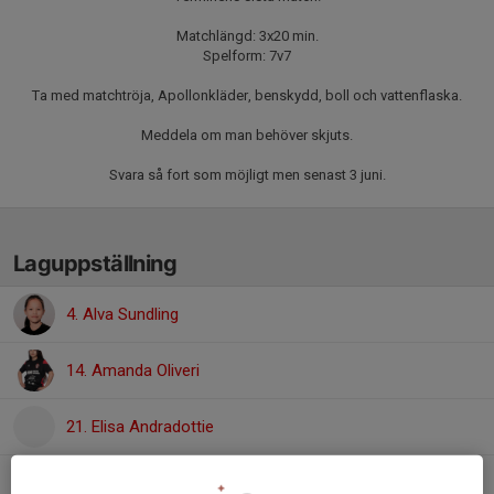
Matchlängd: 3x20 min.
Spelform: 7v7
Ta med matchtröja, Apollonkläder, benskydd, boll och vattenflaska.
Meddela om man behöver skjuts.
Svara så fort som möjligt men senast 3 juni.
Laguppställning
4. Alva Sundling
14. Amanda Oliveri
21. Elisa Andradottie
22. Estrid Henriksson